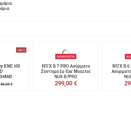
μμάρια.
μάρια.
-5,00 €
ΑΝΑΜΈΝΕΤΑΙ
ΑΝ
y KMI 100
NUX B 7 PRO Ασύρματο
NUX B 6 
D
Σύστημα In-Ear Monitor
Ασυρματο
00HAND
NUX-B7PRO
NU
€
299,00 €
29
86,00 €