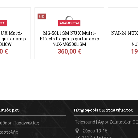
ΝΕΟ
ΤΑΙ
ΑΝΑΜΈΝΕΤΑΙ
UX Multi-
MG-50Li SM NUX Multi-
NAI-24 NUX
p guitar amp
Effects flagship guitar amp
r...
modeler...
0LICW
NUX-MG500LISM
NU
0 €
360,00 €
19
ασμός μου
Πληροφορίες Καταστήματος
Telesound | Αφοι Ζαμπετάκη ΟΕ
ύθηση Παραγγελίας
Σύρου 13-15
ποστολής
ΤΚ: 111 47, Γαλάτσι