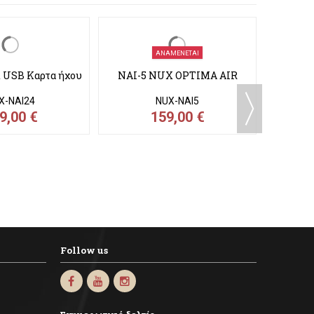
ΑΝΑΜΈΝΕΤΑΙ
 USB Καρτα ήχου
NAI-5 NUX OPTIMA AIR
X-NAI24
NUX-NAI5
9,00 €
159,00 €
B 10 v
Follow us