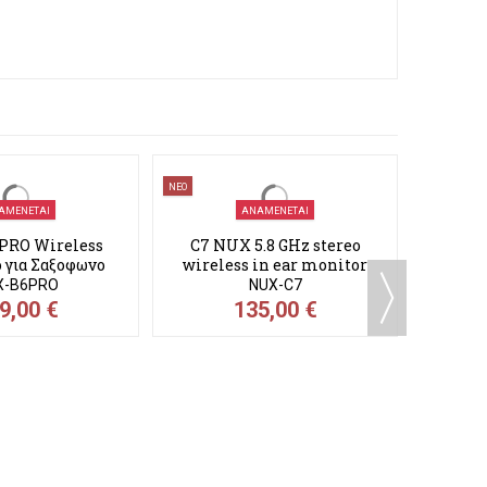
ΝΕΟ
ΝΕΟ
B 11PRO 
wirel
ΑΜΈΝΕΤΑΙ
ΑΝΑΜΈΝΕΤΑΙ
PRO Wireless
C7 NUX 5.8 GHz stereo
 για Σαξοφωνο
wireless in ear monitor
system
X-B6PRO
NUX-C7
9,00 €
135,00 €