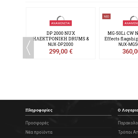
ΝΕΟ
ΑΝΑΜΈΝΕΤΑΙ
ΑΝΑΜΈΝΕ
DP 2000 NUX
MG-50Li CW N
ΗΛΕΚΤΡΟΝΙΚΗ DRUMS &
Effects flagshi
pads Κρουστών
modele
NUX-DP2000
NUX-MG5
299,00 €
360,0
ΤΡΟΝΙΚΗ
eads
Πληροφορίες
Ο Λογαρι
Προσφορές
Παρακολο
Νέα προϊόντα
Τρόποι Α