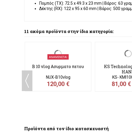
Πομπός (TX):
72.5 x 49.3 x 23 mm | Βάρος: 63 γρα
Δέκτης (RX):
122 x 95 x 60 mm | Βάρος: 500 γραμ
11 ακόμα προϊόντα στην ίδια κατηγορία:
-10,00 €
ΑΝΑΜΈΝΕΤΑΙ
 400 SET
B 10 vlog Ασυρματο πετου
KS Technolog
/πέτου/
HAN
T
NUX-B10vlog
KS- KMI1
120,00 €
81,00 
,00 €
Προϊόντα από τον ίδιο κατασκευαστή