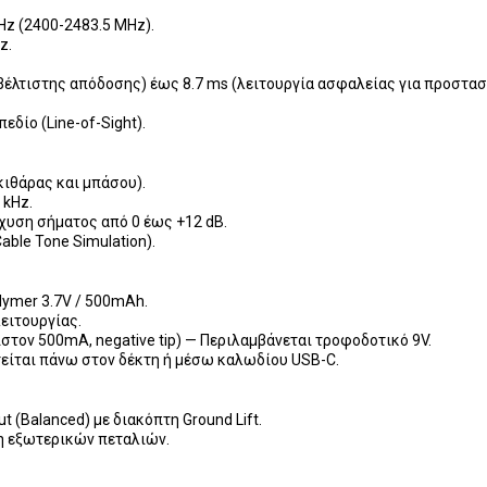
Hz (2400-2483.5 MHz).
z.
βέλτιστης απόδοσης) έως 8.7 ms (λειτουργία ασφαλείας για προστασ
εδίο (Line-of-Sight).
κιθάρας και μπάσου).
 kHz.
χυση σήματος από 0 έως +12 dB.
ble Tone Simulation).
lymer 3.7V / 500mAh.
ειτουργίας.
στον 500mA, negative tip) — Περιλαμβάνεται τροφοδοτικό 9V.
τείται πάνω στον δέκτη ή μέσω καλωδίου USB-C.
ut (Balanced) με διακόπτη Ground Lift.
η εξωτερικών πεταλιών.