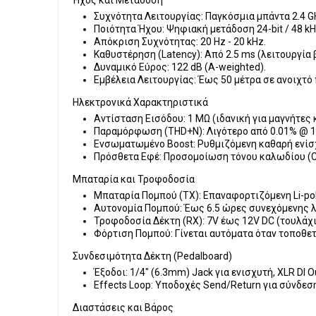
Ήχος και Μετάδοση
Συχνότητα Λειτουργίας:
Παγκόσμια μπάντα 2.4 G
Ποιότητα Ήχου:
Ψηφιακή μετάδοση 24-bit / 48 kH
Απόκριση Συχνότητας:
20 Hz - 20 kHz.
Καθυστέρηση (Latency):
Από 2.5 ms (λειτουργία 
Δυναμικό Εύρος:
122 dB (A-weighted).
Εμβέλεια Λειτουργίας:
Έως 50 μέτρα σε ανοιχτό π
Ηλεκτρονικά Χαρακτηριστικά
Αντίσταση Εισόδου:
1 MΩ (ιδανική για μαγνήτες 
Παραμόρφωση (THD+N):
Λιγότερο από 0.01% @ 1
Ενσωματωμένο Boost:
Ρυθμιζόμενη καθαρή ενίσ
Πρόσθετα Εφέ:
Προσομοίωση τόνου καλωδίου (Ca
Μπαταρία και Τροφοδοσία
Μπαταρία Πομπού (TX):
Επαναφορτιζόμενη Li-po
Αυτονομία Πομπού:
Έως 6.5 ώρες συνεχόμενης λ
Τροφοδοσία Δέκτη (RX):
7V έως 12V DC (τουλάχι
Φόρτιση Πομπού:
Γίνεται αυτόματα όταν τοποθε
Συνδεσιμότητα Δέκτη (Pedalboard)
Έξοδοι:
1/4" (6.3mm) Jack για ενισχυτή, XLR DI O
Effects Loop:
Υποδοχές Send/Return για σύνδεσ
Διαστάσεις και Βάρος