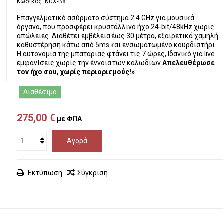
Κωδικός:
NUX-B8
Επαγγελματικό ασύρματο σύστημα 2.4 GHz για μουσικά
όργανα, που προσφέρει κρυστάλλινο ήχο 24-bit/48kHz χωρίς
απώλειες. Διαθέτει εμβέλεια έως 30 μέτρα, εξαιρετικά χαμηλή
καθυστέρηση κάτω από 5ms και ενσωματωμένο κουρδιστήρι.
Η αυτονομία της μπαταρίας φτάνει τις 7 ώρες, Ιδανικό για live
εμφανίσεις χωρίς την έννοια των καλωδίων.
Απελευθέρωσε
τον ήχο σου, χωρίς περιορισμούς!»
Διαθέσιμο
275,00 €
με ΦΠΑ
Αγορά
Εκτύπωση
Σύγκριση