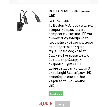
BOSTON MSL 606 Τριπλο
LED
BOS-MSL606
Το Boston MSL-606 είναι ένα
εξαιρετικά πρακτικό και
compact φωτιστικό LED για
αναλόγια, σχεδιασμένο να
προσφέρει καθαρό φωτισμό
στις παρτιτούρες ή τις
σημειώσεις σας κατά τη
διάρκεια live εμφανίσεων,
δοκιμών ή μελέτης. Η
ονομασία "Τριπλό LED"
αναφέρεται στην ύπαρξη 3
extra bright λαμπτήρων LED
σε κάθε μία από τις δύο
κεφαλές του (συνολικά 6
LED)
ΔΙΑΘΈΣΙΜΟ
13,00 €
Αγορά