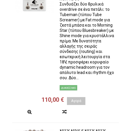
Συνδυάζει δύο θρυλικά
overdrive σε ένα πετάλι: το
Tubeman (τύπου Tube
Screamer) με Fat mode για
ζεστά μπάσα και το Morning
Star (τύπου Bluesbreaker) με
Shine mode για κρυστάλλινα
πρίμα. Με δυνατότητα
αλλαγής της σειράς
σύνδεσης (routing) και
εσωτερική λειτουργία στα
18V, προσφέρει κορυφαίο
dynamic headroom για τον
απόλυτο lead και rhythm ήχο
σου. Δύο...
ΔΙΑΘΈΣΙΜΟ
110,00 €
Αγορά