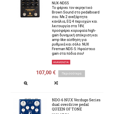
NUX-NDS5
Το φέρνει τον εκρηκτικό
Brown Sound στο pedalboard
σου. Με 2 ανεξάρτητα
κανάλια, EQ 4 περιοχών και
λειτουργία στα 18V,
προσφέρει κορυφαία high-
gain δυναμική απόκριση και
amp-like αίσθηση για
ρυθμικά και σόλο. NUX
Fireman NDS-5: Ηφαίστειο
gain στα πόδια σου!
ΑΝΑΜΈΝΕΤΑΙ
107,00 €
Περισσότερα
NDO-6 NUX Verdugo Series
dual overdrive pedal
QUEEN OF TONE