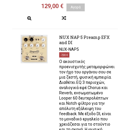
129,00 €
Αγορά
NUX NAP 5 Preamp EFX
and DI
NUX-NAP5
-7,00 €
Ο ακουστικός
προενισχυτής μεταμορφώνει
τον ήχο του οργάνου σου σε
μια ζεστή, φυσική εμπειρία.
Διαθέτει EQ 3 περιοχών,
αναλογικά εφέ Chorus και
Reverb, ενσωματωμένο
Looper 60 δευτερολέπτων
και Notch φίλτρο για την
απόλυτη εξάλειψη του
feedback. Με έξοδο DI, είναι
το μοναδικό εργαλείο που
χρειάζεσαι για το στούντιο
και τη σκηνή. Η φυσική