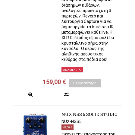
διάσημων κιθάρων,
αναλογικό προενισχυτή 3
περιοχών, Reverb και
λειτουργία Capture για να
δημιουργείς τα δικά σου IR,
μεταμορφώνει κάθε live. Η
XLR DI έξοδος εξασφαλίζει
κρυστάλλινο σήμα στην
κονσόλα. Ο αέρας της
αληθινής ακουστικής
κιθάρας στα πόδια σου!
ΑΝΑΜΈΝΕΤΑΙ
159,00 €
Περισσότερα
NUX NSS 5 SOLID STUDIO
NUX-NSS5
-19,00 €
Φέρνει την επανάσταση του