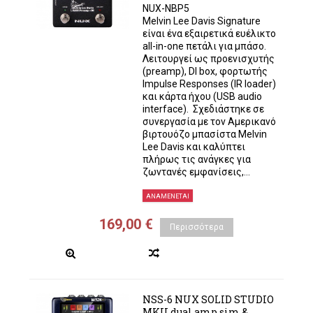
NUX-NBP5
Melvin Lee Davis Signature
είναι ένα εξαιρετικά ευέλικτο
all-in-one πετάλι για μπάσο.
Λειτουργεί ως προενισχυτής
(preamp), DI box, φορτωτής
Impulse Responses (IR loader)
και κάρτα ήχου (USB audio
interface). Σχεδιάστηκε σε
συνεργασία με τον Αμερικανό
βιρτουόζο μπασίστα Melvin
Lee Davis και καλύπτει
πλήρως τις ανάγκες για
ζωντανές εμφανίσεις,...
ΑΝΑΜΈΝΕΤΑΙ
169,00 €
Περισσότερα
NSS-6 NUX SOLID STUDIO
MKII dual amp sim &