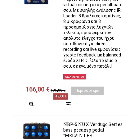
virtual mic-ing στο pedalboard
σου. Με υψηλής ανάλυσης IR
Loader, 8 θρυλικές καμπίνες,
8 μικρόφωνα και 3
προσομοιώσεις λυχνιών
τελικού, προσφέρει τον
απόλυτο έλεγχο του ήχου
σου. Ιδανικό για direct
recording και live εμφανίσεις
χωρίς feedback, με balanced
έξοδο XLR DI. Όλο το studio
σου, σε ένα μόνο πετάλι!
ΑΝΑΜΈΝΕΤΑΙ
166,00 €
185,00 €
Περισσότερα
-19,00 €
NBP-5 NUX Verdugo Series
bass preamp pedal
"MELVIN LEE...