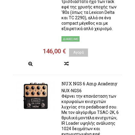
τρισδιάστατο ήχο των rack
εφέ της χρυσής εποχής των
'80s (όπως τα Lexicon Delta
και TC 2290), αλλά σε ένα
compact μέγεθος και με
εξαιρετικά απλό χειρισμό.
ΔΙΑΘΈΣΙΜΟ
146,00 €
Αγορά
NUX NGS 6 Amp Academy
NUX-NGS6
Φέρνει την επανάσταση των
κορυφαίων ενισχυτών
λυχνίας στο pedalboard σου.
Με τον αλγόριθμο TSAC-2K, 6
θρυλικά μοντέλα ενισχυτών,
IR Loader υψηλής ανάλυσης
1024 δειγμάτων και
ενσωματωμένα εφέ,