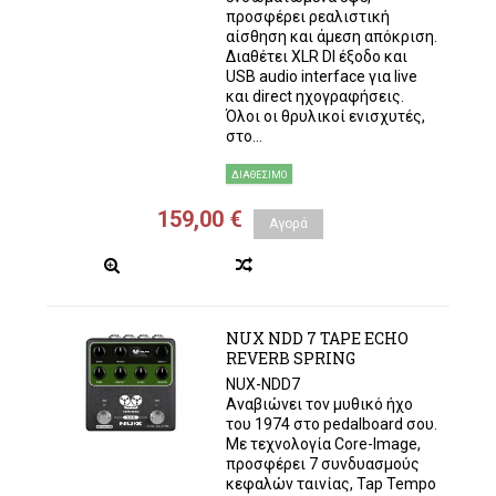
προσφέρει ρεαλιστική
αίσθηση και άμεση απόκριση.
Διαθέτει XLR DI έξοδο και
USB audio interface για live
και direct ηχογραφήσεις.
Όλοι οι θρυλικοί ενισχυτές,
στο...
ΔΙΑΘΈΣΙΜΟ
159,00 €
Αγορά
NUX NDD 7 TAPE ECHO
REVERB SPRING
NUX-NDD7
Αναβιώνει τον μυθικό ήχο
του 1974 στο pedalboard σου.
Με τεχνολογία Core-Image,
προσφέρει 7 συνδυασμούς
κεφαλών ταινίας, Tap Tempo