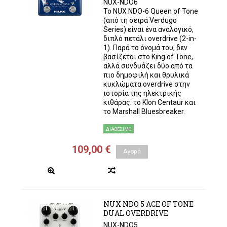
NUX-NDO6
Το NUX NDO-6 Queen of Tone
(από τη σειρά Verdugo
Series) είναι ένα αναλογικό,
διπλό πετάλι overdrive (2-in-
1). Παρά το όνομά του, δεν
βασίζεται στο King of Tone,
αλλά συνδυάζει δύο από τα
πιο δημοφιλή και θρυλικά
κυκλώματα overdrive στην
ιστορία της ηλεκτρικής
κιθάρας: το Klon Centaur και
το Marshall Bluesbreaker.
ΔΙΑΘΈΣΙΜΟ
109,00 €
Αγορά
NUX NDO 5 ACE OF TONE
DUAL OVERDRIVE
NUX-NDO5