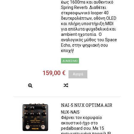
έως 1600ms και αυθεντικό
Spring Reverb. Διαθέτει
στερεοφωνικό looper 40
δευτερολέπτων, οθόνη OLED
και πλήρη υποστήριξη MIDI
για απόλυτα ψυχεδελικά και
ambient ηχοτοπία. Ο
αναλογικός μύθος του Space
Echo, στην ψηφιακή σου
εποχή!
ΔΙΑΘΈΣΙΜΟ
159,00 €
Αγορά
NAI-5 NUX OPTIMA AIR
NUX-NAI5
Φέρνει τον κορυφαίο
ακουστικό ήχο στο
pedalboard σου. Με 15
ενσωματωμένα προφίλ IR