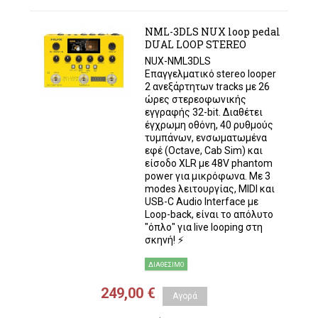
NML-3DLS NUX loop pedal
DUAL LOOP STEREO
NUX-NML3DLS
Επαγγελματικό stereo looper
2 ανεξάρτητων tracks με 26
ώρες στερεοφωνικής
εγγραφής 32-bit. Διαθέτει
έγχρωμη οθόνη, 40 ρυθμούς
τυμπάνων, ενσωματωμένα
εφέ (Octave, Cab Sim) και
είσοδο XLR με 48V phantom
power για μικρόφωνα. Με 3
modes λειτουργίας, MIDI και
USB-C Audio Interface με
Loop-back, είναι το απόλυτο
"όπλο" για live looping στη
σκηνή! ⚡
ΔΙΑΘΈΣΙΜΟ
249,00 €
Αγορά