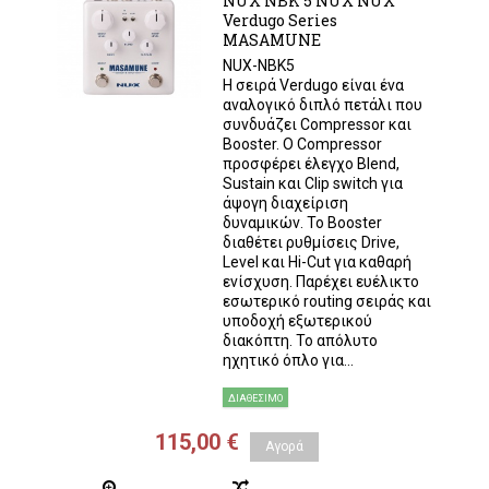
NUX NBK 5 NUX NUX
Verdugo Series
MASAMUNE
NUX-NBK5
Η σειρά Verdugo είναι ένα
αναλογικό διπλό πετάλι που
συνδυάζει Compressor και
Booster. Ο Compressor
προσφέρει έλεγχο Blend,
Sustain και Clip switch για
άψογη διαχείριση
δυναμικών. Το Booster
διαθέτει ρυθμίσεις Drive,
Level και Hi-Cut για καθαρή
ενίσχυση. Παρέχει ευέλικτο
εσωτερικό routing σειράς και
υποδοχή εξωτερικού
διακόπτη. Το απόλυτο
ηχητικό όπλο για...
ΔΙΑΘΈΣΙΜΟ
115,00 €
Αγορά