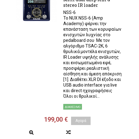
stereo IR loader
NSS-6
Το NUX NSS-6 (Amp
Academy) φέρνει την
επανάσταση των κορυφαίων
ενισχυτών λυχνίας στο
pedalboard σου Με τον
αλγόριθμο TSAC-2K, 6
θρυλικά μοντέλα ενισχυτών,
IR Loader υψηλής ανάλυσης
και ενσωματωμένα εφέ,
προσφέρει ρεαλιστική
αίσθηση και άμεση απόκριση
[1]. Διαθέτει XLR DI έξοδο και
USB audio interface για live
και direct ηχογραφήσεις
Όλοι οι θρυλικοί...
ΔΙΑΘΈΣΙΜΟ
199,00 €
Αγορά