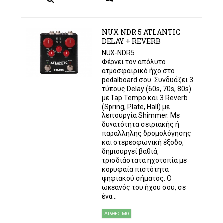
NUX NDR 5 ATLANTIC
DELAY + REVERB
NUX-NDR5
Φέρνει τον απόλυτο
ατμοσφαιρικό ήχο στο
pedalboard σου. Συνδυάζει 3
τύπους Delay (60s, 70s, 80s)
με Tap Tempo και 3 Reverb
(Spring, Plate, Hall) με
λειτουργία Shimmer. Με
δυνατότητα σειριακής ή
παράλληλης δρομολόγησης
και στερεοφωνική έξοδο,
δημιουργεί βαθιά,
τρισδιάστατα ηχοτοπία με
κορυφαία πιστότητα
ψηφιακού σήματος. Ο
ωκεανός του ήχου σου, σε
ένα...
ΔΙΑΘΈΣΙΜΟ