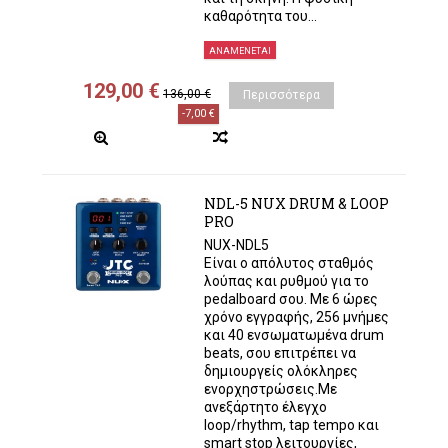
καθαρότητα του...
ΑΝΑΜΈΝΕΤΑΙ
129,00 €
136,00 €
Περισσότερα
-7,00 €
NDL-5 NUX DRUM & LOOP
PRO
NUX-NDL5
Είναι ο απόλυτος σταθμός
λούπας και ρυθμού για το
pedalboard σου. Με 6 ώρες
χρόνο εγγραφής, 256 μνήμες
και 40 ενσωματωμένα drum
beats, σου επιτρέπει να
δημιουργείς ολόκληρες
ενορχηστρώσεις.Με
ανεξάρτητο έλεγχο
loop/rhythm, tap tempo και
smart stop λειτουργίες,