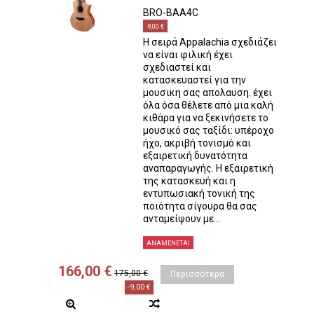
BRO-BAA4C
-9,00 €
Η σειρά Appalachia σχεδιάζει
να είναι φιλική έχει
σχεδιαστεί και
κατασκευαστεί για την
μουσικη σας απολαυση. έχει
όλα όσα θέλετε από μια καλή
κιθάρα για να ξεκινήσετε το
μουσικό σας ταξίδι: υπέροχο
ήχο, ακριβή τονισμό και
εξαιρετική δυνατότητα
αναπαραγωγής. Η εξαιρετική
της κατασκευή και η
εντυπωσιακή τονική της
ποιότητα σίγουρα θα σας
ανταμείψουν με...
ΑΝΑΜΈΝΕΤΑΙ
166,00 €
175,00 €
Περισσότερα
-9,00 €