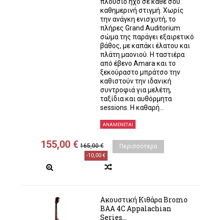
πλούσιο ήχο σε κάθε σου
καθημερινή στιγμή. Χωρίς
την ανάγκη ενισχυτή, το
πλήρες Grand Auditorium
σώμα της παράγει εξαιρετικό
βάθος, με καπάκι έλατου και
πλάτη μαονιού. Η ταστιέρα
από έβενο Amara και το
ξεκούραστο μπράτσο την
καθιστούν την ιδανική
συντροφιά για μελέτη,
ταξίδια και αυθόρμητα
sessions. Η καθαρή...
ΑΝΑΜΈΝΕΤΑΙ
155,00 €
165,00 €
Περισσότερα
-10,00 €
Ακουστική Κιθάρα Bromo
BAA 4C Appalachian
Series...