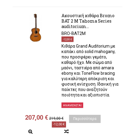
Ακουστική κιθάρα Bromo
BAT 2 M Tahoma Series
auditorium...
BRO-BAT2M
-12,00 €
Κιθάρα Grand Auditorium με
καπάκι από solid mahogany,
που προσφέρει γεμάτο,
καθαρό ήχο. Με σώμα από
μαόνι, ταστιέρα από amara
ebony και ToneFlow bracing
για καλύτερη απόκριση και
φυσική ενίσχυση. Ιδανική για
παίκτες που αναζητούν
ποιότητα και αξιοπιστία.
ΑΝΑΜΈΝΕΤΑΙ
207,00 €
219,00 €
Περισσότερα
-12,00 €