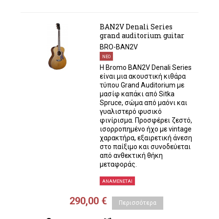
BAN2V Denali Series
grand auditorium guitar
BRO-BAN2V
ΝΕΟ
Η Bromo BAN2V Denali Series
είναι μια ακουστική κιθάρα
τύπου Grand Auditorium με
μασίφ καπάκι από Sitka
Spruce, σώμα από μαόνι και
γυαλιστερό φυσικό
φινίρισμα. Προσφέρει ζεστό,
ισορροπημένο ήχο με vintage
χαρακτήρα, εξαιρετική άνεση
στο παίξιμο και συνοδεύεται
από ανθεκτική θήκη
μεταφοράς.
ΑΝΑΜΈΝΕΤΑΙ
290,00 €
Περισσότερα