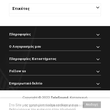
Ετικέτες
Πληροφορίες
Ο Λογαριασμός μου
Πληροφορίες Καταστήματος
Follow us
Ενημερωτικό δελτίο
Copyright © 2022
TeleSound
.
Κατασκευή
Αποδοχή
Στο Site μας χρησιμοποιούμε cookies για να
Ιστοσελίδας
Softland Digital Agency
.
βελτιώσουμε την εμπειρία στην πλοήγησή