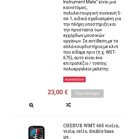
Instrument Mate" είναι μια
καινοτόμος,
πολυλειτουργική συσκευή 5-
σε-1, ειδικά σχεδιασμένη για
την πλήρη υποστήριξη και
την προστασία των
εγχόρδων μουσικών
οργάνων. Σε αντίθεση με τα
απλά κουρδιστήρια με κλιπ
που είδαμε πριν (π.χ. WST-
675), αυτό είναι ένα
επιτραπέζιο / τσέπης
πολυεργαλείο μελέτης
ΑΝΑΜΈΝΕΤΑΙ
23,00 €
Περισσότερα
CHERUB WMT 665 violin,
viola, cello, double bass
με...