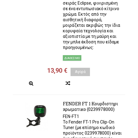
σειράς Eclipse, φινιρισμένη
σε ένα εντυπωσιακό κίτρινο
χρώμα. Εκτός από την
αισθητική διαφορά,
μοιράζεται ακριβώς την ίδια
κορυφαία τεχνολογία και
αξιοπιστία με τη μαύρη και
την μπλε έκδοση που είδαμε
προηγουμένως:
ΔΙΑΘΈΣΙΜΟ
13,90 €
Αγορά
FENDER FT 1 Κουρδιστηρι
χρωματικο (0239978000)
FEN-FT1
Το Fender FT-1 Pro Clip-On
Tuner (με επίσημο κωδικό
προϊόντος 0239978000) είναι