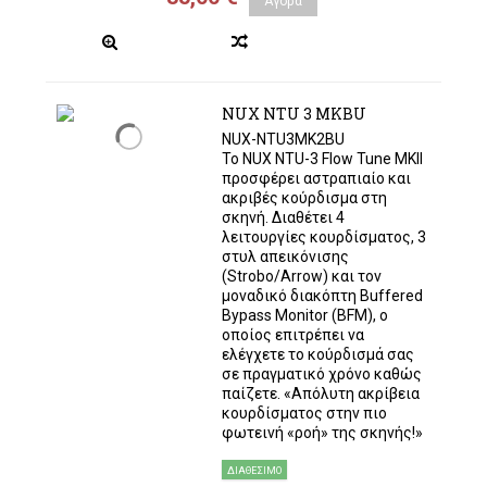
Αγορά
NUX NTU 3 MKBU
NUX-NTU3MK2BU
Το NUX NTU-3 Flow Tune MKII
προσφέρει αστραπιαίο και
ακριβές κούρδισμα στη
σκηνή. Διαθέτει 4
λειτουργίες κουρδίσματος, 3
στυλ απεικόνισης
(Strobo/Arrow) και τον
μοναδικό διακόπτη Buffered
Bypass Monitor (BFM), ο
οποίος επιτρέπει να
ελέγχετε το κούρδισμά σας
σε πραγματικό χρόνο καθώς
παίζετε. «Απόλυτη ακρίβεια
κουρδίσματος στην πιο
φωτεινή «ροή» της σκηνής!»
ΔΙΑΘΈΣΙΜΟ