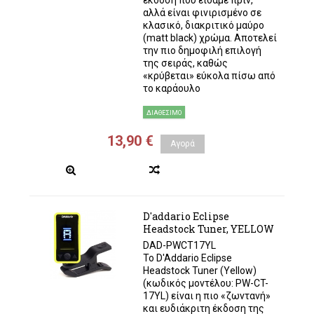
έκδοση που είδαμε πριν,
αλλά είναι φινιρισμένο σε
κλασικό, διακριτικό μαύρο
(matt black) χρώμα. Αποτελεί
την πιο δημοφιλή επιλογή
της σειράς, καθώς
«κρύβεται» εύκολα πίσω από
το καράουλο
ΔΙΑΘΈΣΙΜΟ
13,90 €
Αγορά
D'addario Eclipse
Headstock Tuner, YELLOW
DAD-PWCT17YL
Το D'Addario Eclipse
Headstock Tuner (Yellow)
(κωδικός μοντέλου: PW-CT-
17YL) είναι η πιο «ζωντανή»
και ευδιάκριτη έκδοση της