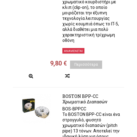
χρωματικό κουρδιστήρι με
κλιπ (clip-on), το οποίο
μοιράζεται την έξυπνη
τεχνολογία λειτουργίας
χωρίς κουμπιά όπως το IT-5,
αλλά διαθέτει μια πολύ
χαρακτηριστική τρίχρωμη
οθόνη
ΑΝΑΜΈΝΕΤΑΙ
9,80 €
Περισσότερα
BOSTON BPP-CC
Χρωματικό Διαπασών
BOS-BPPCC
Το BOSTON BPP-CC είναι ένα
στρογγυλό, φυσητό
χρωματικό διαπασών (pitch
pipe) 13 τόνων. Αποτελεί την
ιδανική λύση για όσους