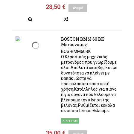
28,50 €
Αγορά
BOSTON BMM 60 BK
Μετρονόμος
BOS-BMM60BK
O Κλασσικός μηχανικός
μετρονόμος που γνωρίζουμε
όλοι.Απόλυτα ακριβής και με
δυνατότητα να κλείνει με
καπάκι ώστε να
προφυλάσσετε απο κακή
χρήση.Κατάλληλος για πιάνο
η για όργανα που θέλουμε να
βλέπουμε την κίνηση της
βελόνας.Ρυθμίζεται εύκολα
σε οποιο tempo θέλουμε.
ΔΙΑΘΈΣΙΜΟ
35,00 €