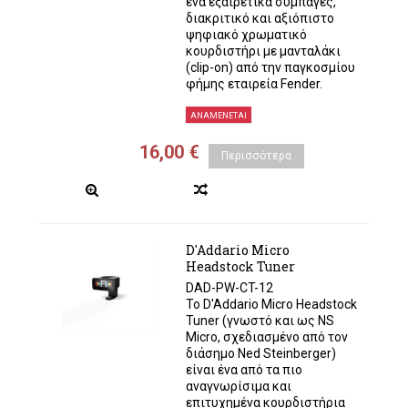
ένα εξαιρετικά συμπαγές,
διακριτικό και αξιόπιστο
ψηφιακό χρωματικό
κουρδιστήρι με μανταλάκι
(clip-on) από την παγκοσμίου
φήμης εταιρεία Fender.
ΑΝΑΜΈΝΕΤΑΙ
16,00 €
Περισσότερα
D'Addario Micro
Headstock Tuner
DAD-PW-CT-12
Το D'Addario Micro Headstock
Tuner (γνωστό και ως NS
Micro, σχεδιασμένο από τον
διάσημο Ned Steinberger)
είναι ένα από τα πιο
αναγνωρίσιμα και
επιτυχημένα κουρδιστήρια