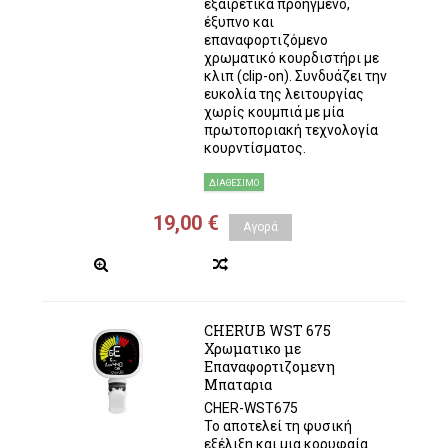
εξαιρετικά προηγμένο,
έξυπνο και
επαναφορτιζόμενο
χρωματικό κουρδιστήρι με
κλιπ (clip-on). Συνδυάζει την
ευκολία της λειτουργίας
χωρίς κουμπιά με μία
πρωτοποριακή τεχνολογία
κουρντίσματος.
ΔΙΑΘΈΣΙΜΟ
19,00 €
Αγορά
CHERUB WST 675
Χρωματικο με
Επαναφορτιζομενη
Μπαταρια
CHER-WST675
Το αποτελεί τη φυσική
εξέλιξη και μια κορυφαία