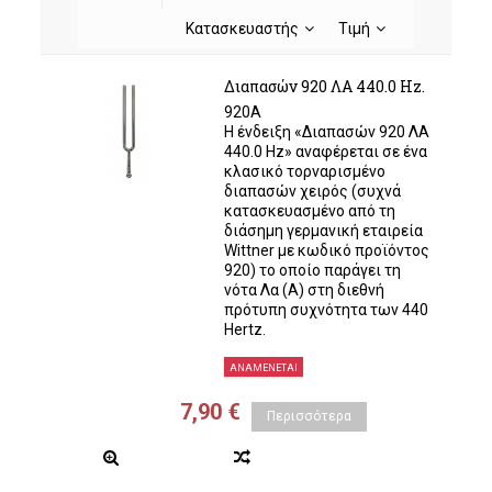
Κατασκευαστής
Τιμή
Διαπασών 920 ΛΑ 440.0 Hz.
920A
Η ένδειξη «Διαπασών 920 ΛΑ
440.0 Hz» αναφέρεται σε ένα
κλασικό τορναρισμένο
διαπασών χειρός (συχνά
κατασκευασμένο από τη
διάσημη γερμανική εταιρεία
Wittner με κωδικό προϊόντος
920) το οποίο παράγει τη
νότα Λα (A) στη διεθνή
πρότυπη συχνότητα των 440
Hertz.
ΑΝΑΜΈΝΕΤΑΙ
7,90 €
Περισσότερα