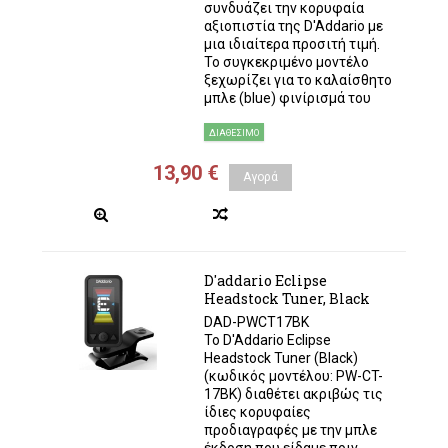
συνδυάζει την κορυφαία
αξιοπιστία της D'Addario με
μια ιδιαίτερα προσιτή τιμή.
Το συγκεκριμένο μοντέλο
ξεχωρίζει για το καλαίσθητο
μπλε (blue) φινίρισμά του
ΔΙΑΘΈΣΙΜΟ
13,90 €
Αγορά
D'addario Eclipse
Headstock Tuner, Black
DAD-PWCT17BK
Το D'Addario Eclipse
Headstock Tuner (Black)
(κωδικός μοντέλου: PW-CT-
17BK) διαθέτει ακριβώς τις
ίδιες κορυφαίες
προδιαγραφές με την μπλε