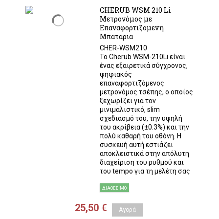
CHERUB WSM 210 Li
Μετρονόμος με
Επαναφορτιζομενη
Μπαταρια
CHER-WSM210
Το Cherub WSM-210Li είναι
ένας εξαιρετικά σύγχρονος,
ψηφιακός
επαναφορτιζόμενος
μετρονόμος τσέπης, ο οποίος
ξεχωρίζει για τον
μινιμαλιστικό, slim
σχεδιασμό του, την υψηλή
του ακρίβεια (±0.3%) και την
πολύ καθαρή του οθόνη. Η
συσκευή αυτή εστιάζει
αποκλειστικά στην απόλυτη
διαχείριση του ρυθμού και
του tempo για τη μελέτη σας
ΔΙΑΘΈΣΙΜΟ
25,50 €
Αγορά