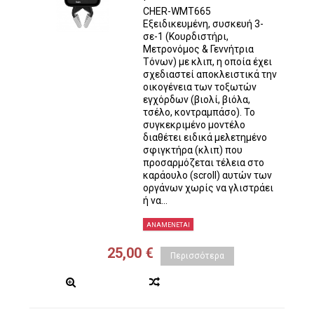
CHER-WMT665
Εξειδικευμένη, συσκευή 3-
σε-1 (Κουρδιστήρι,
Μετρονόμος & Γεννήτρια
Τόνων) με κλιπ, η οποία έχει
σχεδιαστεί αποκλειστικά την
οικογένεια των τοξωτών
εγχόρδων (βιολί, βιόλα,
τσέλο, κοντραμπάσο). Το
συγκεκριμένο μοντέλο
διαθέτει ειδικά μελετημένο
σφιγκτήρα (κλιπ) που
προσαρμόζεται τέλεια στο
καράουλο (scroll) αυτών των
οργάνων χωρίς να γλιστράει
ή να...
ΑΝΑΜΈΝΕΤΑΙ
25,00 €
Περισσότερα