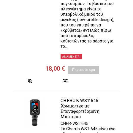
παγκοσμίως. Το βασικό του
πλεονέκτημα είναι το
υπερβολικά μικρό του
μέγεθος (low-profile design),
που του επιτρέπει να
«κρύβεται» εντελώς πίσω
από το καράουλο,
καθιστώντας το αόρατο για
το...
ΑΝΑΜΈΝΕΤΑΙ
18,00 €
Περισσότερα
CHERUB WST 645
Χρωματικο με
Επαναφορτιζομενη
Μπαταρια
CHER-WST645
Το Cherub WST-645 είναι ένα