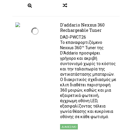
D'addario Nexxus 360
Rechargeable Tuner
DAD-PWCT26
Το επαναφορτιζόμενο
Nexxus 360™ Tuner της
D'Addario προσφέρει
γρήγορο και ακριβή
συντονισμό χωρίς το κόστος
και την ταλαιπωρία της
αντικατάστασης μπαταριών.
Ο διακριτικός σχεδιασμός με
κλιπ διαθέτει περιστροφή
360 μοιρών, καθώς και μια
εξαιρετικά φωτεινή,
έγχρωμη οθόνη LED,
εξασφαλίζοντας τέλεια
γωνία θέασης και ευκρίνεια
οθόνης σε κάθε φωτισμό.
ΔΙΑΘΈΣΙΜΟ