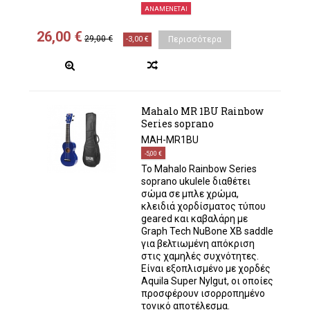
ΑΝΑΜΈΝΕΤΑΙ
26,00 €
29,00 €
-3,00 €
Περισσότερα
Mahalo MR 1BU Rainbow
Series soprano
MAH-MR1BU
-5,00 €
Το Mahalo Rainbow Series
soprano ukulele διαθέτει
σώμα σε μπλε χρώμα,
κλειδιά χορδίσματος τύπου
geared και καβαλάρη με
Graph Tech NuBone XB saddle
για βελτιωμένη απόκριση
στις χαμηλές συχνότητες.
Είναι εξοπλισμένο με χορδές
Aquila Super Nylgut, οι οποίες
προσφέρουν ισορροπημένο
τονικό αποτέλεσμα.