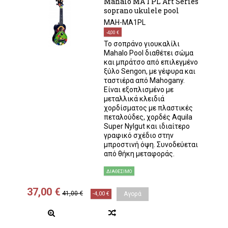
Mahalo MA 1 PL Art Series
soprano ukulele pool
MAH-MA1PL
-4,00 €
Το σοπράνο γιουκαλίλι
Mahalo Pool διαθέτει σώμα
και μπράτσο από επιλεγμένο
ξύλο Sengon, με γέφυρα και
ταστιέρα από Mahogany.
Είναι εξοπλισμένο με
μεταλλικά κλειδιά
χορδίσματος με πλαστικές
πεταλούδες, χορδές Aquila
Super Nylgut και ιδιαίτερο
γραφικό σχέδιο στην
μπροστινή όψη. Συνοδεύεται
από θήκη μεταφοράς.
ΔΙΑΘΈΣΙΜΟ
37,00 €
41,00 €
-4,00 €
Αγορά