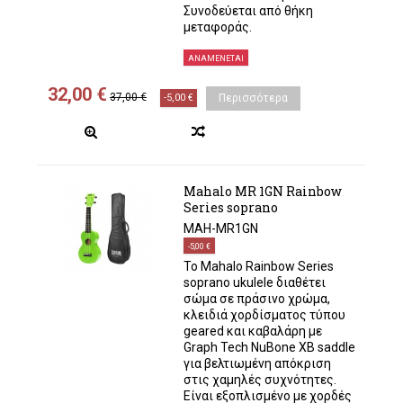
Συνοδεύεται από θήκη
μεταφοράς.
ΑΝΑΜΈΝΕΤΑΙ
32,00 €
37,00 €
-5,00 €
Περισσότερα
Mahalo MR 1GN Rainbow
Series soprano
MAH-MR1GN
-5,00 €
Το Mahalo Rainbow Series
soprano ukulele διαθέτει
σώμα σε πράσινο χρώμα,
κλειδιά χορδίσματος τύπου
geared και καβαλάρη με
Graph Tech NuBone XB saddle
για βελτιωμένη απόκριση
στις χαμηλές συχνότητες.
Είναι εξοπλισμένο με χορδές