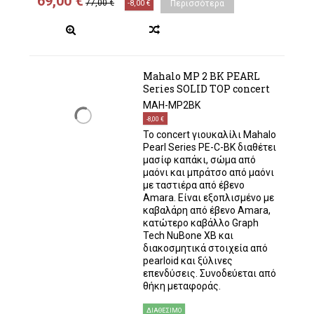
69,00 €
77,00 €
-8,00 €
Περισσότερα
Mahalo MP 2 BK PEARL
Series SOLID TOP concert
MAH-MP2BK
-8,00 €
Το concert γιουκαλίλι Mahalo
Pearl Series PE-C-BK διαθέτει
μασίφ καπάκι, σώμα από
μαόνι και μπράτσο από μαόνι
με ταστιέρα από έβενο
Amara. Είναι εξοπλισμένο με
καβαλάρη από έβενο Amara,
κατώτερο καβάλλο Graph
Tech NuBone XB και
διακοσμητικά στοιχεία από
pearloid και ξύλινες
επενδύσεις. Συνοδεύεται από
θήκη μεταφοράς.
ΔΙΑΘΈΣΙΜΟ