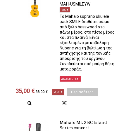
MAH-USMILEYW
-3,00 €
Το Mahalo soprano ukulele
pack SMILE διαθέτει σώμα
από ξύλο basswood στο
πάνω μέρος, στο πίσω μέρος
και στα πλαϊνά. Είναι
εξοπλισμένο με καβαλάρη
Nubone για τη βελτίωση της
αντήχησης και της τονικής
απόκρισης του οργάνου.
Συνοδεύεται από μαύρη θήκη
μεταφοράς.
ΑΝΑΜΈΝΕΤΑΙ
35,00 €
38,00 €
-3,00 €
Περισσότερα
Mahalo ML 2 BC Island
Series concert