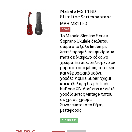
Mahalo MS 1 TRD
Slimline Series soprano
MAH-MS1TRD
-3,00 €
Το Mahalo Slimline Series
Soprano Ukulele διαθέτει
σώμα από ξύλο linden με
λεπτό προφίλ και φινίρισμα
matt σε διάφανο κόκκινο
χρώμα. Είναι εξοπλισμένο με
μπράτσο από jabon, ταστιέρα
και γέφυρα από μαόνι,
χορδές Aquila Super Nylgut
και καβαλάρη Graph Tech
NuBone XB. Διαθέτει κλειδιά
χορδίσματος vintage τύπου
σε χρυσό χρώμα.
Συνοδεύεται από θήκη
μεταφοράς.
ΔΙΑΘΈΣΙΜΟ