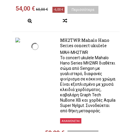
54,00 €
60,00 €
-6,00 €
Περισσότερα
MH2TWR Mahalo Hano
Series concert ukulele
MAH-MH2TWR
Το concert ukulele Mahalo
Hano Series MH2WR διαθέτει
σώμα από Sengon με
γυαλιστερό, διαφανές
φινίρισμα σε κόκκινο χρώμα.
Είναι εξοπλισμένο με χρυσά
κλειδιά χορδίσματος,
καβαλάρη Graph Tech
NuBone XB και χορδές Aquila
Super Nylgut. Συνοδεύεται
από θήκη μεταφοράς.
ΑΝΑΜΈΝΕΤΑΙ