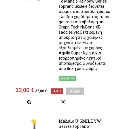
Το Mahalo Rainbow Series
soprano ukulele διαθέτει
σώμα σε πορτοκαλί χρώμα,
κλειδιά χορδίσματος τύπου
geared και καβαλάρη με
Graph Tech NuBone XB
saddles για βελτιωμένη
απόκριση στις χαμηλές
συχνότητες. Είναι
εξοπλισμένο με χορδές
Aquila Super Nylgut για
ισορροπημένο ηχητικό
αποτέλεσμα. Συνοδεύεται
από θήκη μεταφοράς.
ΔΙΑΘΈΣΙΜΟ
33,00 €
37,00 €
-4,00 €
Αγορά
Mahalo U SMILE YW
Series soprano