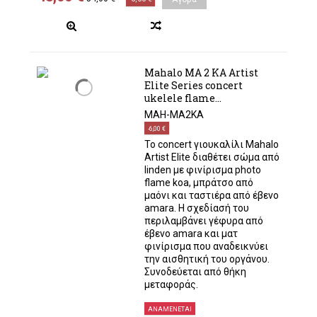
Mahalo MA 2 KA Artist
Elite Series concert
ukelele flame...
MAH-MA2KA
-6,00 €
Το concert γιουκαλίλι Mahalo
Artist Elite διαθέτει σώμα από
linden με φινίρισμα photo
flame koa, μπράτσο από
μαόνι και ταστιέρα από έβενο
amara. Η σχεδίασή του
περιλαμβάνει γέφυρα από
έβενο amara και ματ
φινίρισμα που αναδεικνύει
την αισθητική του οργάνου.
Συνοδεύεται από θήκη
μεταφοράς.
ΑΝΑΜΈΝΕΤΑΙ