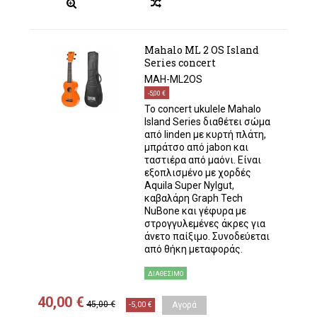
Mahalo ML 2 OS Island
Series concert
MAH-ML2OS
-5,00 €
Το concert ukulele Mahalo
Island Series διαθέτει σώμα
από linden με κυρτή πλάτη,
μπράτσο από jabon και
ταστιέρα από μαόνι. Είναι
εξοπλισμένο με χορδές
Aquila Super Nylgut,
καβαλάρη Graph Tech
NuBone και γέφυρα με
στρογγυλεμένες άκρες για
άνετο παίξιμο. Συνοδεύεται
από θήκη μεταφοράς.
ΔΙΑΘΈΣΙΜΟ
40,00 €
45,00 €
-5,00 €
Αγορά