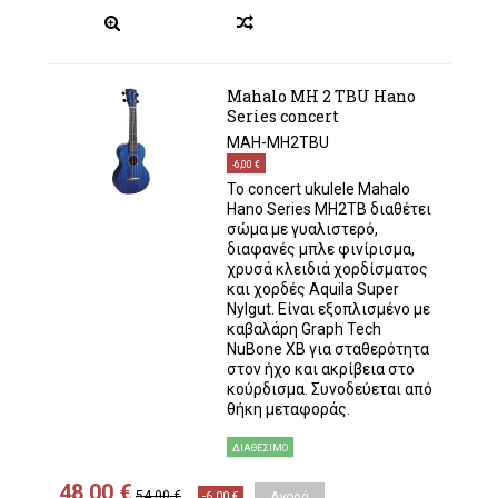
Mahalo MH 2 TBU Hano
Series concert
MAH-MH2TBU
-6,00 €
Το concert ukulele Mahalo
Hano Series MH2TB διαθέτει
σώμα με γυαλιστερό,
διαφανές μπλε φινίρισμα,
χρυσά κλειδιά χορδίσματος
και χορδές Aquila Super
Nylgut. Είναι εξοπλισμένο με
καβαλάρη Graph Tech
NuBone XB για σταθερότητα
στον ήχο και ακρίβεια στο
κούρδισμα. Συνοδεύεται από
θήκη μεταφοράς.
ΔΙΑΘΈΣΙΜΟ
48,00 €
54,00 €
-6,00 €
Αγορά