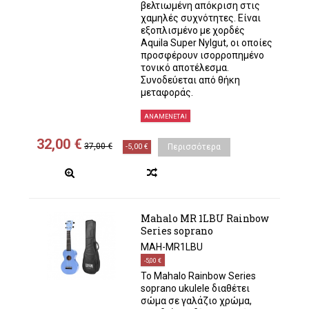
βελτιωμένη απόκριση στις
χαμηλές συχνότητες. Είναι
εξοπλισμένο με χορδές
Aquila Super Nylgut, οι οποίες
προσφέρουν ισορροπημένο
τονικό αποτέλεσμα.
Συνοδεύεται από θήκη
μεταφοράς.
ΑΝΑΜΈΝΕΤΑΙ
32,00 €
37,00 €
-5,00 €
Περισσότερα
Mahalo MR 1LBU Rainbow
Series soprano
MAH-MR1LBU
-5,00 €
Το Mahalo Rainbow Series
soprano ukulele διαθέτει
σώμα σε γαλάζιο χρώμα,