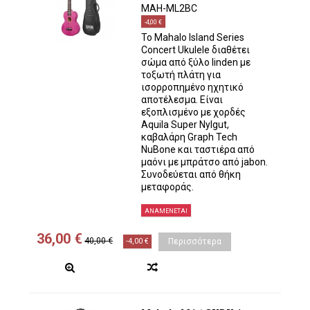
MAH-ML2BC
-4,00 €
Το Mahalo Island Series
Concert Ukulele διαθέτει
σώμα από ξύλο linden με
τοξωτή πλάτη για
ισορροπημένο ηχητικό
αποτέλεσμα. Είναι
εξοπλισμένο με χορδές
Aquila Super Nylgut,
καβαλάρη Graph Tech
NuBone και ταστιέρα από
μαόνι με μπράτσο από jabon.
Συνοδεύεται από θήκη
μεταφοράς.
ΑΝΑΜΈΝΕΤΑΙ
36,00 €
40,00 €
-4,00 €
Περισσότερα