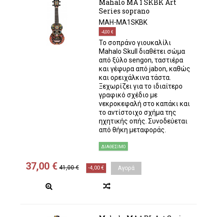
Mahalo MA 1 SKBK Art
Series soprano
MAH-MA1SKBK
-4,00 €
Το σοπράνο γιουκαλίλι
Mahalo Skull διαθέτει σώμα
από ξύλο sengon, ταστιέρα
και γέφυρα από jabon, καθώς
και ορειχάλκινα τάστα.
Ξεχωρίζει για το ιδιαίτερο
γραφικό σχέδιο με
νεκροκεφαλή στο καπάκι και
το αντίστοιχο σχήμα της
ηχητικής οπής. Συνοδεύεται
από θήκη μεταφοράς.
ΔΙΑΘΈΣΙΜΟ
37,00 €
41,00 €
-4,00 €
Αγορά