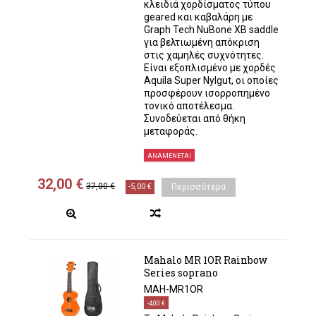
κλειδιά χορδίσματος τύπου
geared και καβαλάρη με
Graph Tech NuBone XB saddle
για βελτιωμένη απόκριση
στις χαμηλές συχνότητες.
Είναι εξοπλισμένο με χορδές
Aquila Super Nylgut, οι οποίες
προσφέρουν ισορροπημένο
τονικό αποτέλεσμα.
Συνοδεύεται από θήκη
μεταφοράς.
ΑΝΑΜΈΝΕΤΑΙ
32,00 €
37,00 €
-5,00 €
Περισσότερα
Mahalo MR 1OR Rainbow
Series soprano
MAH-MR1OR
-4,00 €