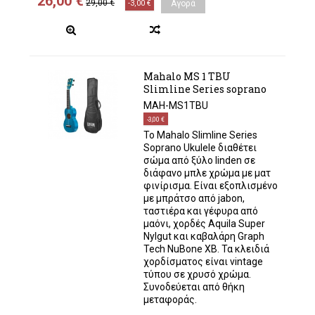
26,00 €
29,00 €
-3,00 €
Αγορά
Mahalo MS 1 TBU
Slimline Series soprano
MAH-MS1TBU
-3,00 €
Το Mahalo Slimline Series
Soprano Ukulele διαθέτει
σώμα από ξύλο linden σε
διάφανο μπλε χρώμα με ματ
φινίρισμα. Είναι εξοπλισμένο
με μπράτσο από jabon,
ταστιέρα και γέφυρα από
μαόνι, χορδές Aquila Super
Nylgut και καβαλάρη Graph
Tech NuBone XB. Τα κλειδιά
χορδίσματος είναι vintage
τύπου σε χρυσό χρώμα.
Συνοδεύεται από θήκη
μεταφοράς.