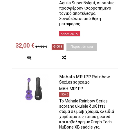
Aquila Super Nylgut, οι οποίες
προσφέρουν ισορροπημένο
τονικό αποτέλεσμα.
Συνοδεύεται από θήκη
μεταφοράς.
ΑΝΑΜΈΝΕΤΑΙ
32,00 €
37,00 €
-5,00 €
Περισσότερα
Mahalo MR 1PP Rainbow
Series soprano
MAH-MR1PP
-5,00 €
Το Mahalo Rainbow Series
soprano ukulele διαθέτει
σώμα σε μωβ χρώμα, κλειδιά
χορδίσματος τύπου geared
και καβαλάρη με Graph Tech
NuBone XB saddle για