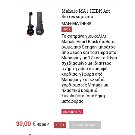
Mahalo MA 1 HEBK Art
Series soprano
MAH-MA1HEBK
-4,00 €
Το σοπράνο γιουκαλίλι
Mahalo Heart Black διαθέτει
σώμα από Sengon, μπράτσο
από Jabon και ταστιέρα από
Mahogany με 12 τάστα. Είναι
σχεδιασμένο με ιδιαίτερο
σχήμα ηχείου σε μορφή
καρδιάς, γέφυρα από
Mahogany και κλειδιά
χορδίσματος Vintage με
πλαστικά κουμπιά.
Συνοδεύεται από θήκη
μεταφοράς.
ΑΝΑΜΈΝΕΤΑΙ
39,00 €
43,00 €
-4,00 €
Περισσότερα