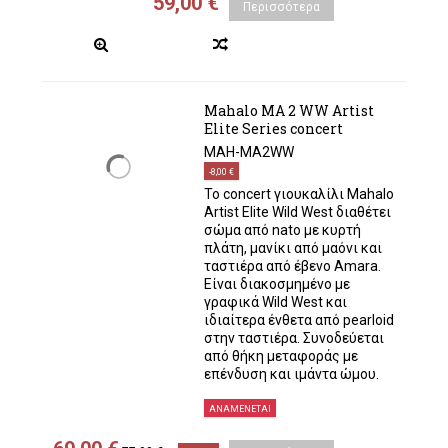
59,00 €
Περισσότερα
Mahalo MA 2 WW Artist
Elite Series concert
MAH-MA2WW
-8,00 €
Το concert γιουκαλίλι Mahalo
Artist Elite Wild West διαθέτει
σώμα από nato με κυρτή
πλάτη, μανίκι από μαόνι και
ταστιέρα από έβενο Amara.
Είναι διακοσμημένο με
γραφικά Wild West και
ιδιαίτερα ένθετα από pearloid
στην ταστιέρα. Συνοδεύεται
από θήκη μεταφοράς με
επένδυση και ιμάντα ώμου.
ΑΝΑΜΈΝΕΤΑΙ