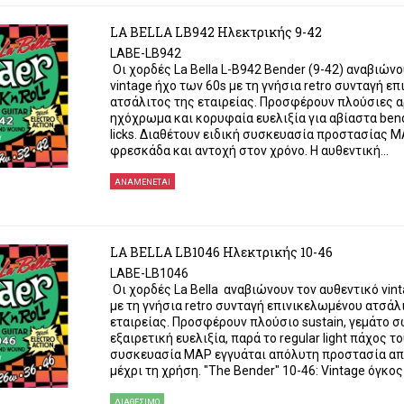
LA BELLA LB942 Ηλεκτρικής 9-42
LABE-LB942
Οι χορδές La Bella L-B942 Bender (9-42) αναβιώνο
vintage ήχο των 60s με τη γνήσια retro συνταγή ε
ατσάλιτος της εταιρείας. Προσφέρουν πλούσιες α
ηχόχρωμα και κορυφαία ευελιξία για αβίαστα ben
licks. Διαθέτουν ειδική συσκευασία προστασίας 
φρεσκάδα και αντοχή στον χρόνο. Η αυθεντική...
ΑΝΑΜΈΝΕΤΑΙ
LA BELLA LB1046 Ηλεκτρικής 10-46
LABE-LB1046
Οι χορδές La Bella αναβιώνουν τον αυθεντικό vin
με τη γνήσια retro συνταγή επινικελωμένου ατσάλ
εταιρείας. Προσφέρουν πλούσιο sustain, γεμάτο σ
εξαιρετική ευελιξία, παρά το regular light πάχος το
συσκευασία MAP εγγυάται απόλυτη προστασία απ
μέχρι τη χρήση. "The Bender" 10-46: Vintage όγκος κ
ΔΙΑΘΈΣΙΜΟ