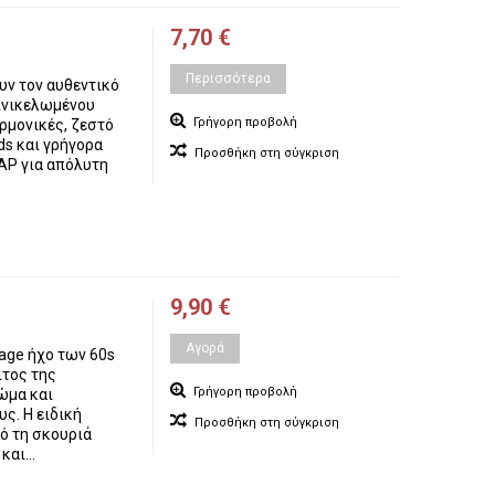
7,70 €
Περισσότερα
υν τον αυθεντικό
πινικελωμένου
Γρήγορη προβολή
ρμονικές, ζεστό
ds και γρήγορα
Προσθήκη στη σύγκριση
MAP για απόλυτη
9,90 €
Αγορά
tage ήχο των 60s
ιτος της
Γρήγορη προβολή
ώμα και
υς. Η ειδική
Προσθήκη στη σύγκριση
ό τη σκουριά
αι...