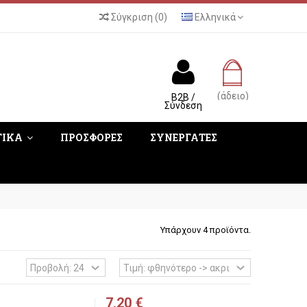
Σύγκριση
(
0
)
Ελληνικά
(άδειο)
B2B /
Σύνδεση
ΤΙΚΑ
ΠΡΟΣΦΟΡΕΣ
ΣΥΝΕΡΓΑΤΕΣ
Υπάρχουν 4 προϊόντα.
7,20 €