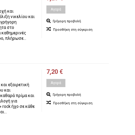
Αγορά
οχή και
λιξη νικελίου και
Γρήγορη προβολή
, γρήγορη
ητα στο
Προσθήκη στη σύγκριση
α καθημερινές
ο, πλήρωσε...
7,20 €
Αγορά
και εξαιρετική
υ και
Γρήγορη προβολή
καθαρά πρίμα και
ιλογή για
Προσθήκη στη σύγκριση
 rock ήχο σε κάθε
ι...