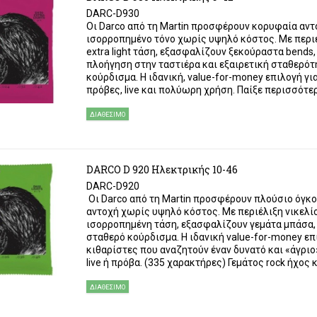
DARC-D930
Οι Darco από τη Martin προσφέρουν κορυφαία αντ
ισορροπημένο τόνο χωρίς υψηλό κόστος. Με περιέ
extra light τάση, εξασφαλίζουν ξεκούραστα bends
πλοήγηση στην ταστιέρα και εξαιρετική σταθερότ
κούρδισμα. Η ιδανική, value-for-money επιλογή γι
πρόβες, live και πολύωρη χρήση. Παίξε περισσότερ
ΔΙΑΘΈΣΙΜΟ
DARCO D 920 Ηλεκτρικής 10-46
DARC-D920
Οι Darco από τη Martin προσφέρουν πλούσιο όγκο 
αντοχή χωρίς υψηλό κόστος. Με περιέλιξη νικελίο
ισορροπημένη τάση, εξασφαλίζουν γεμάτα μπάσα, 
σταθερό κούρδισμα. Η ιδανική value-for-money επ
κιθαρίστες που αναζητούν έναν δυνατό και «άγριο»
live ή πρόβα. (335 χαρακτήρες) Γεμάτος rock ήχος κα
ΔΙΑΘΈΣΙΜΟ