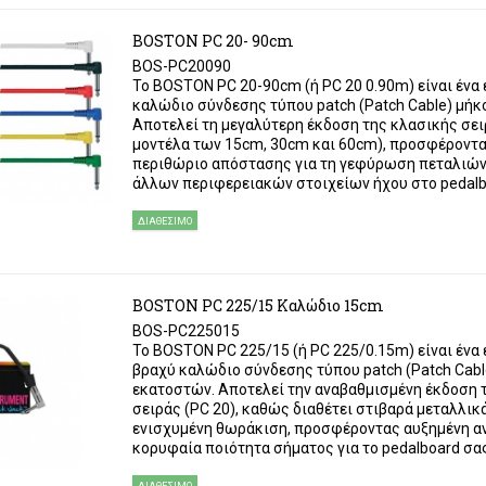
BOSTON PC 20- 90cm
BOS-PC20090
Το BOSTON PC 20-90cm (ή PC 20 0.90m) είναι ένα
καλώδιο σύνδεσης τύπου patch (Patch Cable) μήκ
Αποτελεί τη μεγαλύτερη έκδοση της κλασικής σειρ
μοντέλα των 15cm, 30cm και 60cm), προσφέροντα
περιθώριο απόστασης για τη γεφύρωση πεταλιών 
άλλων περιφερειακών στοιχείων ήχου στο pedalboa
ΔΙΑΘΈΣΙΜΟ
BOSTON PC 225/15 Καλώδιο 15cm
BOS-PC225015
Το BOSTON PC 225/15 (ή PC 225/0.15m) είναι ένα 
βραχύ καλώδιο σύνδεσης τύπου patch (Patch Cabl
εκατοστών. Αποτελεί την αναβαθμισμένη έκδοση 
σειράς (PC 20), καθώς διαθέτει στιβαρά μεταλλικ
ενισχυμένη θωράκιση, προσφέροντας αυξημένη αν
κορυφαία ποιότητα σήματος για το pedalboard σα
ΔΙΑΘΈΣΙΜΟ