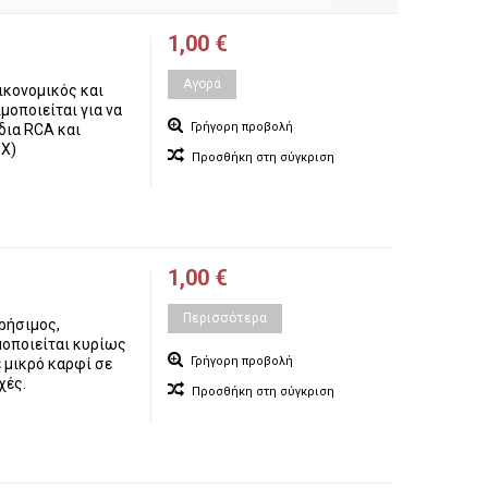
1,00 €
Αγορά
ικονομικός και
μοποιείται για να
Γρήγορη προβολή
δια RCA και
UX)
Προσθήκη στη σύγκριση
1,00 €
Περισσότερα
ρήσιμος,
μοποιείται κυρίως
Γρήγορη προβολή
 μικρό καρφί σε
χές.
Προσθήκη στη σύγκριση