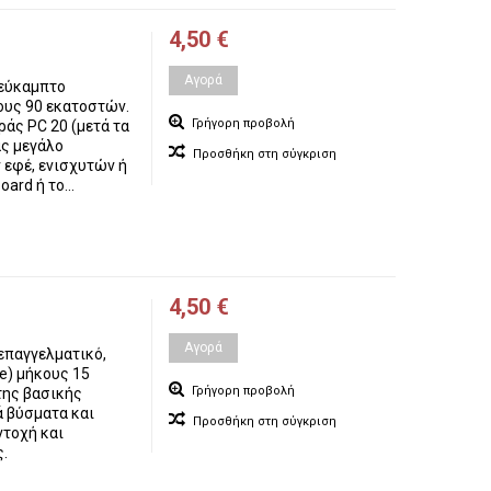
4,50 €
Αγορά
 εύκαμπτο
ους 90 εκατοστών.
Γρήγορη προβολή
άς PC 20 (μετά τα
ς μεγάλο
Προσθήκη στη σύγκριση
εφέ, ενισχυτών ή
rd ή το...
4,50 €
Αγορά
επαγγελματικό,
e) μήκους 15
Γρήγορη προβολή
της βασικής
ά βύσματα και
Προσθήκη στη σύγκριση
τοχή και
ς.