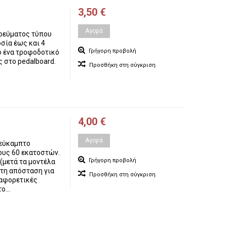
3,50 €
Αγορά
ρεύματος τύπου
οσία έως και 4
Γρήγορη προβολή
ο ένα τροφοδοτικό
ς στο pedalboard.
Προσθήκη στη σύγκριση
4,00 €
Αγορά
 εύκαμπτο
ους 60 εκατοστών.
Γρήγορη προβολή
(μετά τα μοντέλα
τη απόσταση για
Προσθήκη στη σύγκριση
ιαφορετικές
...