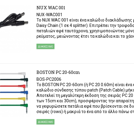
NUX WAC 001
NUX-WAC001
Το NUX WAC 001 είναι ένα καλώδιο διακλάδωσης 
Daisy Chain (1 σε 4 splitter). Επιτρέπει την τροφοδ
πεταλιών εφέ ταυτόχρονα, χρησιμοποιώντας μόν
ρεύματος, μειώνοντας έτσι τα καλώδια και το χάο
ΔΙΑΘΈΣΙΜΟ
BOSTON PC 20-60cm
BOS-PC2006
Το BOSTON PC 20-60cm (ή PC 20 0.60m) είναι ένα
καλώδιο σύνδεσης τύπου patch (Patch Cable) μήκ
Αποτελεί τη μεγαλύτερη έκδοση της σειράς PC 20 
των 15cm και 30cm), προσφέροντας την απαραίτη
να γεφυρώσετε πετάλια εφέ που βρίσκονται σε δ
σειρές (rows) ή μακριά το ένα από το άλλο πάνω στο
ΔΙΑΘΈΣΙΜΟ