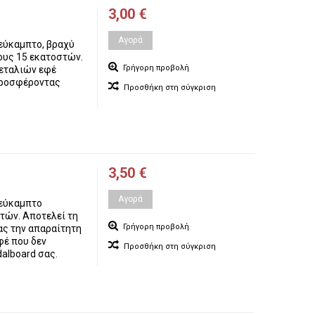
3,00 €
Αγορά
 εύκαμπτο, βραχύ
ους 15 εκατοστών.
Γρήγορη προβολή
πεταλιών εφέ
 προσφέροντας
Προσθήκη στη σύγκριση
3,50 €
Αγορά
 εύκαμπτο
τών. Αποτελεί τη
Γρήγορη προβολή
ς την απαραίτητη
φέ που δεν
Προσθήκη στη σύγκριση
alboard σας.