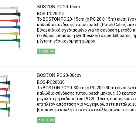
BOSTON PC 20-15cm
BOS-PC20015
Το BOSTON PC 20-15cm (ή PC 20 0.15m) είναι ένα
καλώδιο σύνδεσης τύπου patch (Patch Cable) μήκ
Είναι ειδικά σχεδιασμένο για τη σύνδεση μεταξύ 
(κιθάρας, μπάσου ή synthesizer) σε pedalboards,
μέγιστη εξοικονόμηση χώρου.
ΔΙΑΘΈΣΙΜΟ
BOSTON PC 20-30cm
BOS-PC20030
Το BOSTON PC 20-30cm (ή PC 20 0.30m) είναι ένα
καλώδιο σύνδεσης τύπου patch μήκους 30 εκατοσ
μεγαλύτερη έκδοση του PC 20-15cm, προσφέροντα
επιπλέον απόσταση για να γεφυρώσετε πετάλια ε
βρίσκονται κολλητά το ένα στο άλλο πάνω στο ped
ΔΙΑΘΈΣΙΜΟ