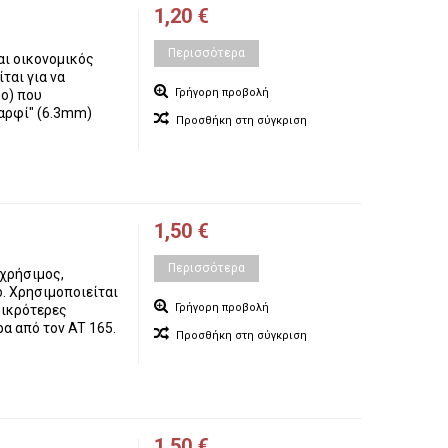
1,20 €
Περισσότερα
αι οικονομικός
ται για να
Γρήγορη προβολή
o) που
αρφί" (6.3mm)
Προσθήκη στη σύγκριση
1,50 €
Περισσότερα
 χρήσιμος,
. Χρησιμοποιείται
Γρήγορη προβολή
μικρότερες
α από τον AT 165.
Προσθήκη στη σύγκριση
1,50 €