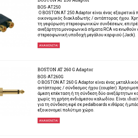
BOS-AT250
Ο BOSTON AT 250 Adaptor είναι ένας εξαιρετικά 
οικονομικός διακλαδωτής / αντάπτορας ήχου. Χρη
τη γεφύρωση στερεοφωνικών συνδέσεων, επιτρέ
ανεξάρτητα μονοφωνικά σήματα RCA να ενωθούν σ
στερεοφωνική υποδοχή μεγάλου καρφιού (Jack).
ΑΝΑΜΈΝΕΤΑΙ
BOSTON AT 260 G Adaptor
BOS-AT260G
Ο BOSTON AT 260 G Adaptor είναι ένας μεταλλικό
αντάπτορας / σύνδεσμος ήχου (coupler). Χρησιμοπο
άμεση επέκταση ή τη σύνδεση δύο ανεξάρτητων κ
χωρίς τη χρήση ενδιάμεσου καλωδίου. Είναι ιδια
για τη σύνδεση εφέ σε pedalboards κιθάρας ή μπ
εξοικονομεί πολύτιμο χώρο.
ΑΝΑΜΈΝΕΤΑΙ