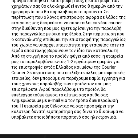
πραγματοποιηθεί η επιστροφή τους, η επιστροφή των
χρημάτων σας θα ολοκληρωθεί εντός 8 ημερών από την
ημερομηνία που θα παραλάβουμε τα προϊόντα. Σε
περίπτωση που ο λόγος επιστροφής αφορά σε λάθος της
εταιρείας μας δεσμεύεται να αποστείλει εκ νέου courier
στην διεύθυνση που μας έχετε ορίσει για την παραλαβή
της παραγγελίας με δικά της έξοδα. Στην περίπτωση που
ο καταναλωτής επιθυμεί την επιστροφή της παραγγελίας
του χωρίς να υπάρχει υπαιτιότητα της εταιρείας τότε τα
έξοδα αποστολής βαραίνουν τον ίδιο τον καταναλωτή.
Από τη στιγμή που το προϊόν φύγει από εσάς, η εταιρεία
μας το παραλαμβάνει εντός 1-2 εργάσιμων ημερών για
τις επιστροφές εντός Ελλάδος και μέσω της Courier
Courier. Σε περίπτωση που επιλέξετε άλλες μεταφορικές
εταιρείες, δεν μπορούμε να παρέχουμε καμία εγγύηση για
τους χρόνους παραλαβής των προϊόντων που μας
επιστρέφετε. Αφού παραλάβουμε το προϊόν, θα
επεξεργαστούμε άμεσα το αίτημα σας και θα σας
ενημερώσουμε με e-mail για τον τρόπο διεκπεραίωσή
του. Η εταιρεία μας θέλοντας να σας προσφέρει την
καλύτερη δυνατή εξυπηρέτηση σας δίνει το δικαίωμα να
υποβάλετε οποιοδήποτε παράπονό σας ηλεκτρονικά.