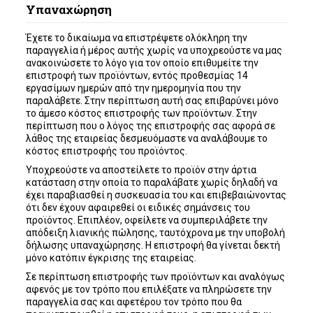
Υπαναχώρηση
Έχετε το δικαίωμα να επιστρέψετε ολόκληρη την
παραγγελία ή μέρος αυτής χωρίς να υποχρεούστε να μας
ανακοινώσετε το λόγο για τον οποίο επιθυμείτε την
επιστροφή των προϊόντων, εντός προθεσμίας 14
εργασίμων ημερών από την ημερομηνία που την
παραλάβετε. Στην περίπτωση αυτή σας επιβαρύνει μόνο
το άμεσο κόστος επιστροφής των προϊόντων. Στην
περίπτωση που ο λόγος της επιστροφής σας αφορά σε
λάθος της εταιρείας δεσμευόμαστε να αναλάβουμε το
κόστος επιστροφής του προϊόντος.
Υποχρεούστε να αποστείλετε το προϊόν στην άρτια
κατάσταση στην οποία το παραλάβατε χωρίς δηλαδή να
έχει παραβιασθεί η συσκευασία του και επιβεβαιώνοντας
ότι δεν έχουν αφαιρεθεί οι ειδικές σημάνσεις του
προϊόντος. Επιπλέον, οφείλετε να συμπεριλάβετε την
απόδειξη λιανικής πώλησης, ταυτόχρονα με την υποβολή
δήλωσης υπαναχώρησης. Η επιστροφή θα γίνεται δεκτή
μόνο κατόπιν έγκρισης της εταιρείας.
Σε περίπτωση επιστροφής των προϊόντων και αναλόγως
αφενός με τον τρόπο που επιλέξατε να πληρώσετε την
παραγγελία σας και αφετέρου τον τρόπο που θα