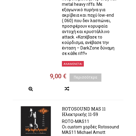
metal heavy riffs. Με
εξαγωνικό πυρήνα για
ακρίβεια και παχύ low-end
(.060) που δεν λασπώνει,
προσφέρουν κορυφαία
αντοχή και κρυστάλλινο
attack. «Κατέβασε το
κούρδισμα, ανέβασε την
ένταση – DarkZone δύναμη
σε κάθε riff!»
ΑΝΑΜΈΝΕΤΑΙ
9,00 €
Περισσότερα
ROTOSOUND MAS 11
Ηλεκτρικής 11-59
ROTO-MAS11
Οι custom χορδές Rotosound
MAS11 Michael Amott