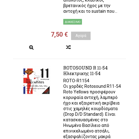
απόλυτος, κλασικός
βρετανικός ήχος με την
αντοχή και το sustain που...
ΔΙΑΘΈΣΙΜΟ
7,50 €
Αγορά
ROTOSOUND R 11-54
Ηλεκτρικης 11-54
ROTO-R1154
Οι χορδές Rotosound R11-54
Roto Yellows προσφέρουν
κορυφαία αντοχή, λαμπερό
ήχο και εξαιρετική ακρίβεια
στις χαμηλές κουρδίσματα
(Drop D/D Standard). Είναι
κατασκευασμένες στο
Ηνωμένο Βασίλειο από
επινικελωμένο ατσάλι,
εξασφαλίζοντας μακρά