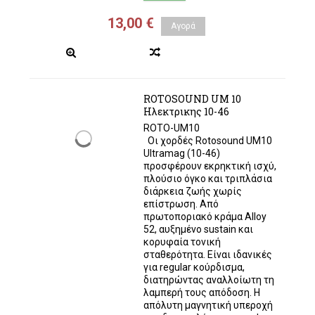
13,00 €
Αγορά
ROTOSOUND UM 10
Ηλεκτρικης 10-46
ROTO-UM10
Οι χορδές Rotosound UM10
Ultramag (10-46)
προσφέρουν εκρηκτική ισχύ,
πλούσιο όγκο και τριπλάσια
διάρκεια ζωής χωρίς
επίστρωση. Από
πρωτοποριακό κράμα Alloy
52, αυξημένο sustain και
κορυφαία τονική
σταθερότητα. Είναι ιδανικές
για regular κούρδισμα,
διατηρώντας αναλλοίωτη τη
λαμπερή τους απόδοση. Η
απόλυτη μαγνητική υπεροχή