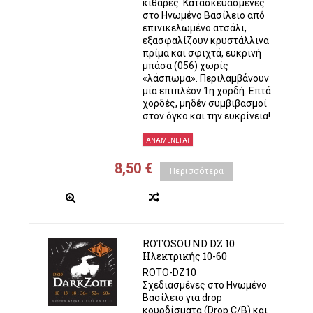
κιθάρες. Κατασκευασμένες
στο Ηνωμένο Βασίλειο από
επινικελωμένο ατσάλι,
εξασφαλίζουν κρυστάλλινα
πρίμα και σφιχτά, ευκρινή
μπάσα (056) χωρίς
«λάσπωμα». Περιλαμβάνουν
μία επιπλέον 1η χορδή. Επτά
χορδές, μηδέν συμβιβασμοί
στον όγκο και την ευκρίνεια!
ΑΝΑΜΈΝΕΤΑΙ
8,50 €
Περισσότερα
ROTOSOUND DZ 10
Ηλεκτρικής 10-60
ROTO-DZ10
Σχεδιασμένες στο Ηνωμένο
Βασίλειο για drop
κουρδίσματα (Drop C/B) και