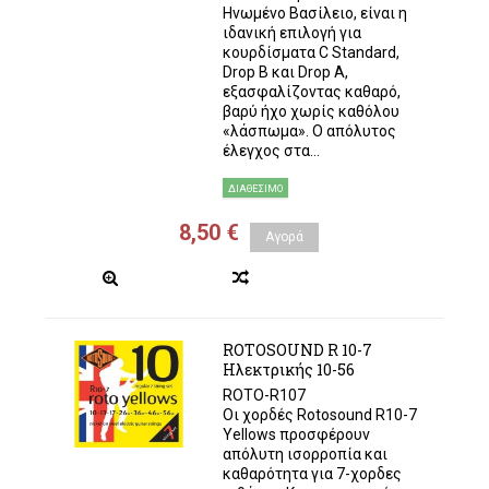
Ηνωμένο Βασίλειο, είναι η
ιδανική επιλογή για
κουρδίσματα C Standard,
Drop B και Drop A,
εξασφαλίζοντας καθαρό,
βαρύ ήχο χωρίς καθόλου
«λάσπωμα». Ο απόλυτος
έλεγχος στα...
ΔΙΑΘΈΣΙΜΟ
8,50 €
Αγορά
ROTOSOUND R 10-7
Ηλεκτρικής 10-56
ROTO-R107
Οι χορδές Rotosound R10-7
Yellows προσφέρουν
απόλυτη ισορροπία και
καθαρότητα για 7-χορδες