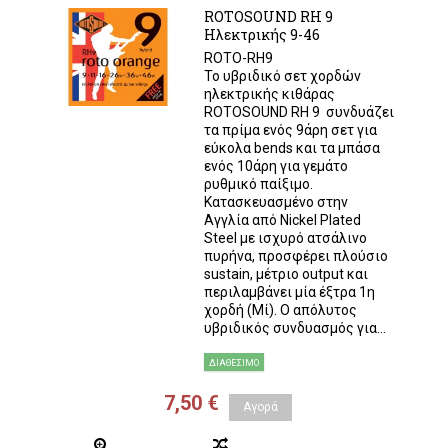
ROTOSOUND RH 9
Ηλεκτρικής 9-46
ROTO-RH9
Το υβριδικό σετ χορδών
ηλεκτρικής κιθάρας
ROTOSOUND RH 9 συνδυάζει
τα πρίμα ενός 9άρη σετ για
εύκολα bends και τα μπάσα
ενός 10άρη για γεμάτο
ρυθμικό παίξιμο.
Κατασκευασμένο στην
Αγγλία από Nickel Plated
Steel με ισχυρό ατσάλινο
πυρήνα, προσφέρει πλούσιο
sustain, μέτριο output και
περιλαμβάνει μία έξτρα 1η
χορδή (Μί). Ο απόλυτος
υβριδικός συνδυασμός για...
ΔΙΑΘΈΣΙΜΟ
7,50 €
Αγορά