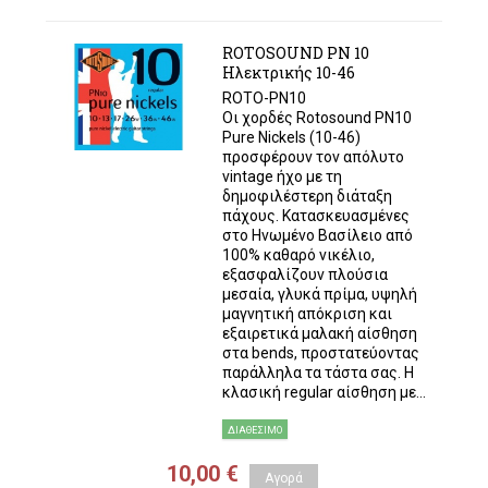
ROTOSOUND PN 10
Ηλεκτρικής 10-46
ROTO-PN10
Οι χορδές Rotosound PN10
Pure Nickels (10-46)
προσφέρουν τον απόλυτο
vintage ήχο με τη
δημοφιλέστερη διάταξη
πάχους. Κατασκευασμένες
στο Ηνωμένο Βασίλειο από
100% καθαρό νικέλιο,
εξασφαλίζουν πλούσια
μεσαία, γλυκά πρίμα, υψηλή
μαγνητική απόκριση και
εξαιρετικά μαλακή αίσθηση
στα bends, προστατεύοντας
παράλληλα τα τάστα σας. Η
κλασική regular αίσθηση με...
ΔΙΑΘΈΣΙΜΟ
10,00 €
Αγορά