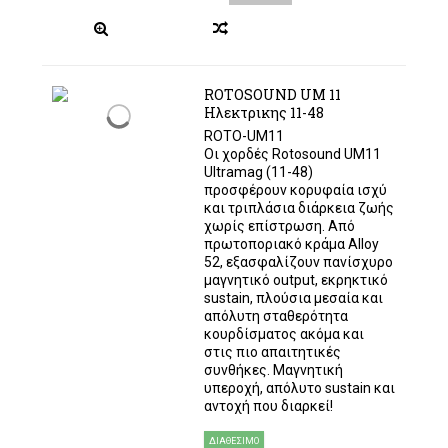
ROTOSOUND UM 11
Ηλεκτρικης 11-48
ROTO-UM11
Οι χορδές Rotosound UM11
Ultramag (11-48)
προσφέρουν κορυφαία ισχύ
και τριπλάσια διάρκεια ζωής
χωρίς επίστρωση. Από
πρωτοποριακό κράμα Alloy
52, εξασφαλίζουν πανίσχυρο
μαγνητικό output, εκρηκτικό
sustain, πλούσια μεσαία και
απόλυτη σταθερότητα
κουρδίσματος ακόμα και
στις πιο απαιτητικές
συνθήκες. Μαγνητική
υπεροχή, απόλυτο sustain και
αντοχή που διαρκεί!
ΔΙΑΘΈΣΙΜΟ