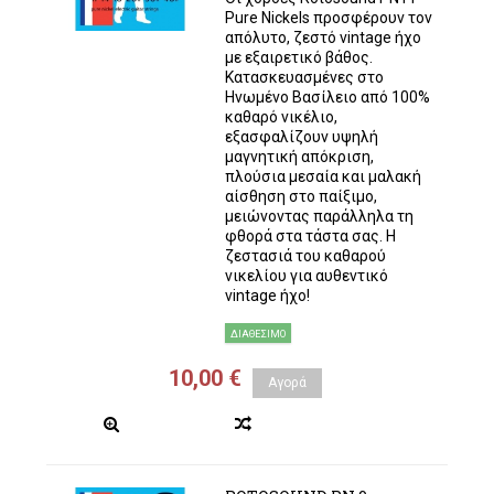
Pure Nickels προσφέρουν τον
απόλυτο, ζεστό vintage ήχο
με εξαιρετικό βάθος.
Κατασκευασμένες στο
Ηνωμένο Βασίλειο από 100%
καθαρό νικέλιο,
εξασφαλίζουν υψηλή
μαγνητική απόκριση,
πλούσια μεσαία και μαλακή
αίσθηση στο παίξιμο,
μειώνοντας παράλληλα τη
φθορά στα τάστα σας. Η
ζεστασιά του καθαρού
νικελίου για αυθεντικό
vintage ήχο!
ΔΙΑΘΈΣΙΜΟ
10,00 €
Αγορά