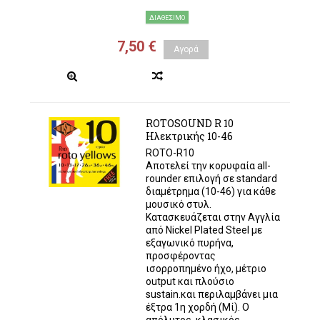
ΔΙΑΘΈΣΙΜΟ
7,50 €
Αγορά
ROTOSOUND R 10
Ηλεκτρικής 10-46
ROTO-R10
Αποτελεί την κορυφαία all-
rounder επιλογή σε standard
διαμέτρημα (10-46) για κάθε
μουσικό στυλ.
Κατασκευάζεται στην Αγγλία
από Nickel Plated Steel με
εξαγωνικό πυρήνα,
προσφέροντας
ισορροπημένο ήχο, μέτριο
output και πλούσιο
sustain.και περιλαμβάνει μια
έξτρα 1η χορδή (Μί). Ο