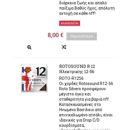
διάρκεια ζωής και απαλό
παίξιμο.Βαθύς ήχος, απόλυτη
αντοχή σε κάθε riff!
ΑΝΑΜΈΝΕΤΑΙ
8,00 €
Περισσότερα
ROTOSOUND R 12
Ηλεκτρικης 12-56
ROTO-R1256
Οι χορδές Rotosound R12-56
Roto Silvers προσφέρουν
μέγιστο όγκο και
σταθερότητα για βαριά riff.
Κατασκευασμένες στο
Ηνωμένο Βασίλειο από
επινικελωμένο ατσάλι, είναι
ιδανικές για Drop C/D
κουρδίσματα,