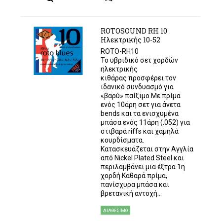
ROTOSOUND RH 10
Ηλεκτρικής 10-52
ROTO-RH10
Το υβριδικό σετ χορδών
ηλεκτρικής
κιθάρας προσφέρει τον
ιδανικό συνδυασμό για
«βαρύ» παίξιμο.Με πρίμα
ενός 10άρη σετ για άνετα
bends και τα ενισχυμένα
μπάσα ενός 11άρη (.052) για
στιβαρά riffs και χαμηλά
κουρδίσματα.
Κατασκευάζεται στην Αγγλία
από Nickel Plated Steel και
περιλαμβάνει μια έξτρα 1η
χορδή Καθαρά πρίμα,
πανίσχυρα μπάσα και
βρετανική αντοχή...
ΔΙΑΘΈΣΙΜΟ