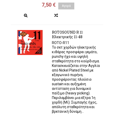
7,50 €
Αγορά
ROTOSOUND R 11
Ηλεκτρικής 11-48
ROTO-R11
Το σετ χορδών ηλεκτρικής
κιθάρας προσφέρει γεμάτο,
punchy ήχο και υψηλή
σταθερότητα στο κούρδισμα.
Κατασκευάζεται στην Αγγλία
από Nickel Plated Steel με
εξαγωνικό πυρήνα,
προσφέροντας πλούσιο
sustain και αυξημένη
αντίσταση για δυναμικό
παίξιμο (heavy picking).
Περιλαμβάνει μια έξτρα 1η
χορδή (Μί). Συμπαγής ήχος,
απόλυτη σταθερότητα και
βρετανική δύναμη...