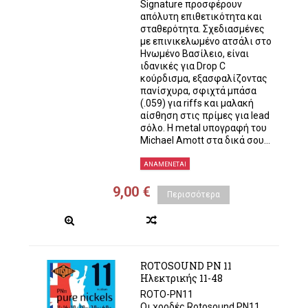
Signature προσφέρουν
απόλυτη επιθετικότητα και
σταθερότητα. Σχεδιασμένες
με επινικελωμένο ατσάλι στο
Ηνωμένο Βασίλειο, είναι
ιδανικές για Drop C
κούρδισμα, εξασφαλίζοντας
πανίσχυρα, σφιχτά μπάσα
(.059) για riffs και μαλακή
αίσθηση στις πρίμες για lead
σόλο. Η metal υπογραφή του
Michael Amott στα δικά σου...
ΑΝΑΜΈΝΕΤΑΙ
9,00 €
Περισσότερα
ROTOSOUND PN 11
Ηλεκτρικής 11-48
ROTO-PN11
Οι χορδές Rotosound PN11