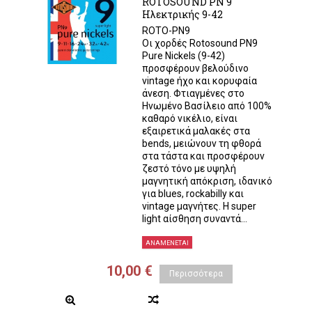
ROTOSOUND PN 9
Ηλεκτρικής 9-42
ROTO-PN9
Οι χορδές Rotosound PN9
Pure Nickels (9-42)
προσφέρουν βελούδινο
vintage ήχο και κορυφαία
άνεση. Φτιαγμένες στο
Ηνωμένο Βασίλειο από 100%
καθαρό νικέλιο, είναι
εξαιρετικά μαλακές στα
bends, μειώνουν τη φθορά
στα τάστα και προσφέρουν
ζεστό τόνο με υψηλή
μαγνητική απόκριση, ιδανικό
για blues, rockabilly και
vintage μαγνήτες. Η super
light αίσθηση συναντά...
ΑΝΑΜΈΝΕΤΑΙ
10,00 €
Περισσότερα