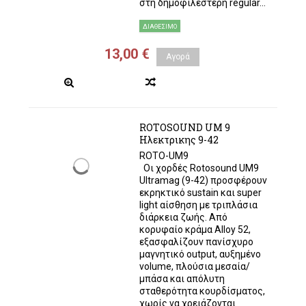
στη δημοφιλέστερη regular...
ΔΙΑΘΈΣΙΜΟ
13,00 €
Αγορά
ROTOSOUND UM 9
Ηλεκτρικης 9-42
ROTO-UM9
Οι χορδές Rotosound UM9
Ultramag (9-42) προσφέρουν
εκρηκτικό sustain και super
light αίσθηση με τριπλάσια
διάρκεια ζωής. Από
κορυφαίο κράμα Alloy 52,
εξασφαλίζουν πανίσχυρο
μαγνητικό output, αυξημένο
volume, πλούσια μεσαία/
μπάσα και απόλυτη
σταθερότητα κουρδίσματος,
χωρίς να χρειάζονται