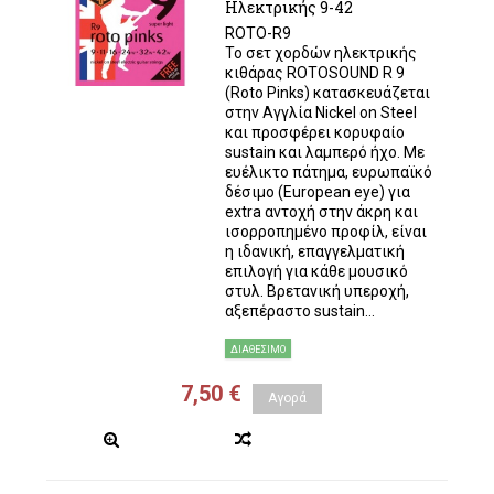
Ηλεκτρικής 9-42
ROTO-R9
Το σετ χορδών ηλεκτρικής
κιθάρας ROTOSOUND R 9
(Roto Pinks) κατασκευάζεται
στην Αγγλία Nickel on Steel
και προσφέρει κορυφαίο
sustain και λαμπερό ήχο. Με
ευέλικτο πάτημα, ευρωπαϊκό
δέσιμο (European eye) για
extra αντοχή στην άκρη και
ισορροπημένο προφίλ, είναι
η ιδανική, επαγγελματική
επιλογή για κάθε μουσικό
στυλ. Βρετανική υπεροχή,
αξεπέραστο sustain...
ΔΙΑΘΈΣΙΜΟ
7,50 €
Αγορά