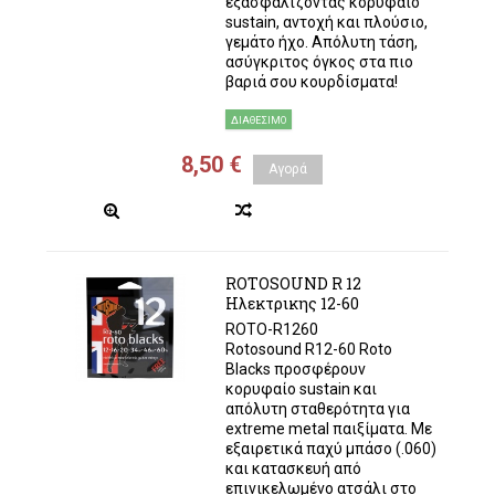
εξασφαλίζοντας κορυφαίο
sustain, αντοχή και πλούσιο,
γεμάτο ήχο. Απόλυτη τάση,
ασύγκριτος όγκος στα πιο
βαριά σου κουρδίσματα!
ΔΙΑΘΈΣΙΜΟ
8,50 €
Αγορά
ROTOSOUND R 12
Ηλεκτρικης 12-60
ROTO-R1260
Rotosound R12-60 Roto
Blacks προσφέρουν
κορυφαίο sustain και
απόλυτη σταθερότητα για
extreme metal παιξίματα. Με
εξαιρετικά παχύ μπάσο (.060)
και κατασκευή από
επινικελωμένο ατσάλι στο