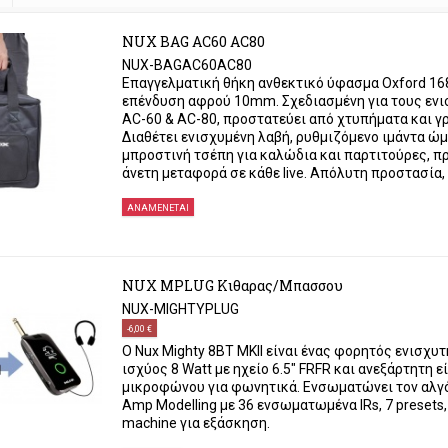
NUX BAG AC60 AC80
NUX-BAGAC60AC80
Επαγγελματική θήκη ανθεκτικό ύφασμα Oxford 16
επένδυση αφρού 10mm. Σχεδιασμένη για τους εν
AC-60 & AC-80, προστατεύει από χτυπήματα και γ
Διαθέτει ενισχυμένη λαβή, ρυθμιζόμενο ιμάντα ώμ
μπροστινή τσέπη για καλώδια και παρτιτούρες, 
άνετη μεταφορά σε κάθε live. Απόλυτη προστασία, 
ΑΝΑΜΈΝΕΤΑΙ
NUX MPLUG Κιθαρας/Μπασσου
NUX-MIGHTYPLUG
-6,00 €
Ο Nux Mighty 8BT MKII είναι ένας φορητός ενισχυ
ισχύος 8 Watt με ηχείο 6.5" FRFR και ανεξάρτητη ε
μικροφώνου για φωνητικά. Ενσωματώνει τον αλγ
Amp Modelling με 36 ενσωματωμένα IRs, 7 presets,
machine για εξάσκηση.