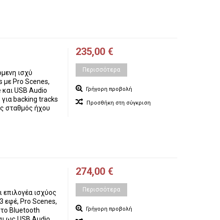
235,00 €
Περισσότερα
όμενη ισχύ
s με Pro Scenes,
Γρήγορη προβολή
 και USB Audio
για backing tracks
Προσθήκη στη σύγκριση
ος σταθμός ήχου
274,00 €
Περισσότερα
ι επιλογέα ισχύος
 εφέ, Pro Scenes,
Γρήγορη προβολή
 το Bluetooth
και ως USB Audio