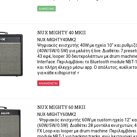
ΔΙΑΘΈΣΙΜΟ
NUX MIGHTY 40 MKII
NUX-MIGHTY40MK2
Ψηφιακός ενισχυτής 40W με ηχείο 10" και ρυθμιζ
(40W/5W/0.5W) για μελέτη ή live. Διαθέτει 7 preset
43 εφέ, looper 30 δευτερολέπτων με drum machine
Interface. Περιλαμβάνει το Bluetooth module NBT-1 
και πλήρη έλεγχο μέσω app. Ο απόλυτος, ευέλικτ
για κάθε κιθαρίστα! ⚡
ΑΝΑΜΈΝΕΤΑΙ
NUX MIGHTY 60 MKII
NUX-MIGHTY60MK2
: Ψηφιακός ενισχυτής 60W με custom ηχείο 12" κα
(60W/5W/0.5W). Διαθέτει 28 μοντέλα ενισχυτών, 43
FX Loop και looper με drum machine. Περιλαμβάνει
module NBT-1 για backing tracks, ενώ λειτουργεί 