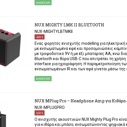
ΔΙΑΘΈΣΙΜΟ
NUX MIGHTY LMK II BLUETOOTH
NUX-MIGHTYLBTMKII
-4,00 €
Eνας φορητός ενισχυτής modelling για ηλεκτρική 
με ενσωματωμένα εφέ και προσομοιώσεις καμπίνα
με τροφοδοτικό 9V ή με έξι μπαταρίες AA, ενώ δι
Bluetooth και θύρα USB-C που επιτρέπει τη χρήση
interface για ηχογράφηση. Η παραμετροποίηση τω
ενσωματωμένων IR και των εφέ γίνεται μέσω της ε
ΔΙΑΘΈΣΙΜΟ
NUX MPlug Pro – Headphone Amp για Κιθάρα
NUX-MPLUGPRO
-6,00 €
Ο ενισχυτής ακουστικών NUX Mighty Plug Pro είν
για κιθάρα και μπάσο, ενσωματώνοντας ψηφιακά 