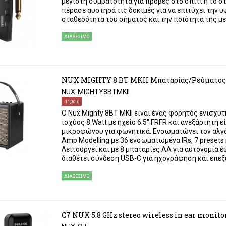
μέγιστη συμβατότητα για πρόβες στο σπίτι ή το στ
πέρασε αυστηρά τις δοκιμές για να επιτύχει την 
σταθερότητα του σήματος και την ποιότητα της μ
ΔΙΑΘΈΣΙΜΟ
NUX MIGHTY 8 BT MKII Μπαταρίας/Ρεύματος
NUX-MIGHTY8BTMKII
-11,00 €
Ο Nux Mighty 8BT MKII είναι ένας φορητός ενισχυ
ισχύος 8 Watt με ηχείο 6.5" FRFR και ανεξάρτητη ε
μικροφώνου για φωνητικά. Ενσωματώνει τον αλγ
Amp Modelling με 36 ενσωματωμένα IRs, 7 presets
Λειτουργεί και με 8 μπαταρίες ΑΑ για αυτονομία 
διαθέτει σύνδεση USB-C για ηχογράφηση και επεξε
ΔΙΑΘΈΣΙΜΟ
C7 NUX 5.8 GHz stereo wireless in ear monito