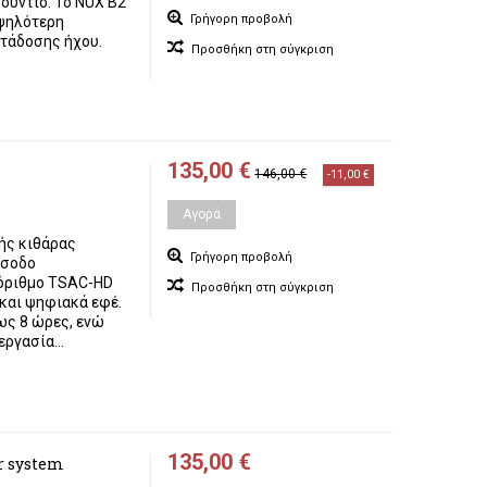
ούντιο. Το NUX B2
Γρήγορη προβολή
υψηλότερη
ετάδοσης ήχου.
Προσθήκη στη σύγκριση
135,00 €
146,00 €
-11,00 €
Αγορά
τής κιθάρας
Γρήγορη προβολή
ίσοδο
όριθμο TSAC-HD
Προσθήκη στη σύγκριση
 και ψηφιακά εφέ.
έως 8 ώρες, ενώ
ργασία...
135,00 €
r system