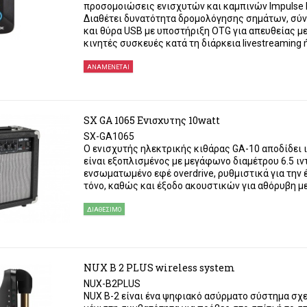
προσομοιώσεις ενισχυτών και καμπινών Impulse R
Διαθέτει δυνατότητα δρομολόγησης σημάτων, σύν
και θύρα USB με υποστήριξη OTG για απευθείας μ
κινητές συσκευές κατά τη διάρκεια livestreaming 
ΑΝΑΜΈΝΕΤΑΙ
SX GA 1065 Ενισχυτης 10watt
SX-GA1065
Ο ενισχυτής ηλεκτρικής κιθάρας GA-10 αποδίδει 
είναι εξοπλισμένος με μεγάφωνο διαμέτρου 6.5 ιν
ενσωματωμένο εφέ overdrive, ρυθμιστικά για την 
τόνο, καθώς και έξοδο ακουστικών για αθόρυβη με
ΔΙΑΘΈΣΙΜΟ
NUX B 2 PLUS wireless system
NUX-B2PLUS
NUX B-2 είναι ένα ψηφιακό ασύρματο σύστημα σχε