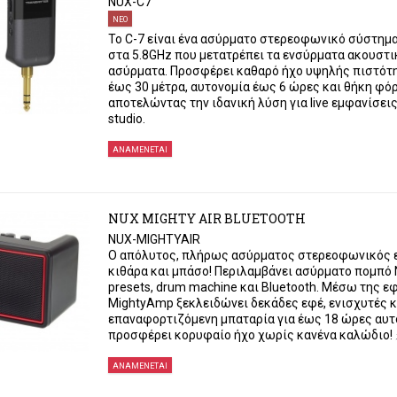
NUX-C7
ΝΕΟ
Το C-7 είναι ένα ασύρματο στερεοφωνικό σύστημα 
στα 5.8GHz που μετατρέπει τα ενσύρματα ακουστι
ασύρματα. Προσφέρει καθαρό ήχο υψηλής πιστότη
έως 30 μέτρα, αυτονομία έως 6 ώρες και θήκη φ
αποτελώντας την ιδανική λύση για live εμφανίσεις
studio.
ΑΝΑΜΈΝΕΤΑΙ
NUX MIGHTY AIR BLUETOOTH
NUX-MIGHTYAIR
Ο απόλυτος, πλήρως ασύρματος στερεοφωνικός ε
κιθάρα και μπάσο! Περιλαμβάνει ασύρματο πομπό 
presets, drum machine και Bluetooth. Μέσω της 
MightyAmp ξεκλειδώνει δεκάδες εφέ, ενισχυτές κα
επαναφορτιζόμενη μπαταρία για έως 18 ώρες αυτ
προσφέρει κορυφαίο ήχο χωρίς κανένα καλώδιο! 
ΑΝΑΜΈΝΕΤΑΙ