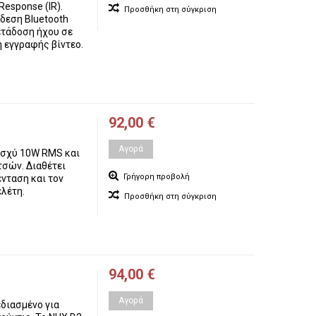
esponse (IR).
Προσθήκη στη σύγκριση
δεση Bluetooth
ετάδοση ήχου σε
ή εγγραφής βίντεο.
92,00 €
Αγορά
ισχύ 10W RMS και
τσών. Διαθέτει
Γρήγορη προβολή
ένταση και τον
λέτη.
Προσθήκη στη σύγκριση
94,00 €
Αγορά
διασμένο για