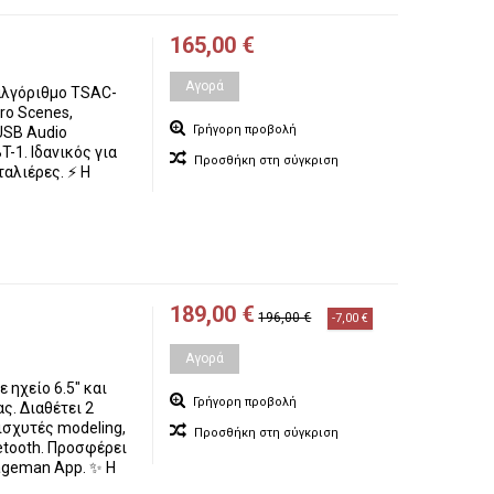
165,00 €
Αγορά
αλγόριθμο TSAC-
ro Scenes,
Γρήγορη προβολή
USB Audio
T-1. Ιδανικός για
Προσθήκη στη σύγκριση
αλιέρες. ⚡ Η
189,00 €
196,00 €
-7,00 €
Αγορά
ηχείο 6.5" και
Γρήγορη προβολή
ς. Διαθέτει 2
ισχυτές modeling,
Προσθήκη στη σύγκριση
etooth. Προσφέρει
ageman App. ✨ Η