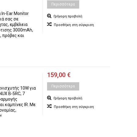
Περισσότερα
In-Ear Monitor
Γρήγορη προβολή
κά σας σε
τας, εμβέλεια
Προσθήκη στη σύγκριση
όρτισης 3000mAh,
, πρόβες και
159,00 €
Περισσότερα
νισχυτής 10W για
NUX B-5RC, 7
Γρήγορη προβολή
εφαρμογής
ι καμπίνες IR. Με
Προσθήκη στη σύγκριση
ονομίας,
⚡