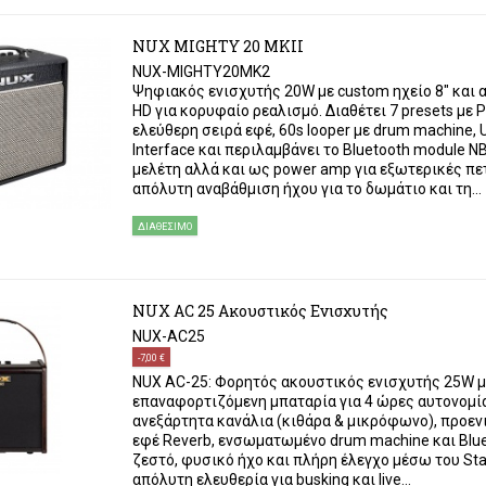
NUX MIGHTY 20 MKΙΙ
NUX-MIGHTY20MK2
Ψηφιακός ενισχυτής 20W με custom ηχείο 8" και 
HD για κορυφαίο ρεαλισμό. Διαθέτει 7 presets με P
ελεύθερη σειρά εφέ, 60s looper με drum machine, 
Interface και περιλαμβάνει το Bluetooth module NB
μελέτη αλλά και ως power amp για εξωτερικές πετ
απόλυτη αναβάθμιση ήχου για το δωμάτιο και τη...
ΔΙΑΘΈΣΙΜΟ
NUX AC 25 Ακουστικός Ενισχυτής
NUX-AC25
-7,00 €
NUX AC-25: Φορητός ακουστικός ενισχυτής 25W με 
επαναφορτιζόμενη μπαταρία για 4 ώρες αυτονομία
ανεξάρτητα κανάλια (κιθάρα & μικρόφωνο), προεν
εφέ Reverb, ενσωματωμένο drum machine και Blu
ζεστό, φυσικό ήχο και πλήρη έλεγχο μέσω του St
απόλυτη ελευθερία για busking και live...