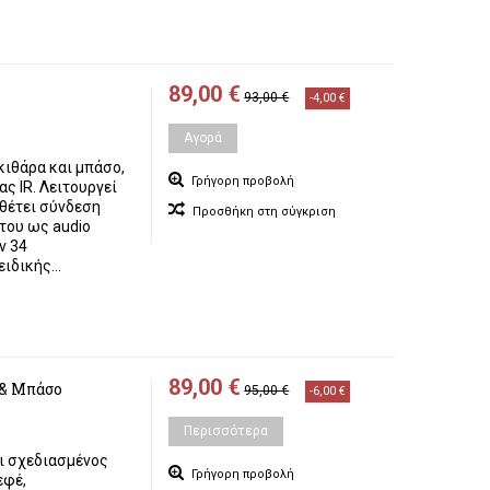
89,00 €
93,00 €
-4,00 €
Αγορά
κιθάρα και μπάσο,
Γρήγορη προβολή
ς IR. Λειτουργεί
αθέτει σύνδεση
Προσθήκη στη σύγκριση
 του ως audio
ν 34
ιδικής...
89,00 €
 & Μπάσο
95,00 €
-6,00 €
Περισσότερα
αι σχεδιασμένος
Γρήγορη προβολή
εφέ,