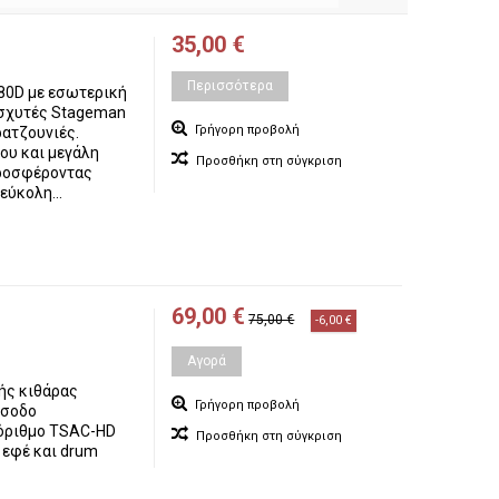
35,00 €
Περισσότερα
80D με εσωτερική
ισχυτές Stageman
Γρήγορη προβολή
ρατζουνιές.
ου και μεγάλη
Προσθήκη στη σύγκριση
προσφέροντας
εύκολη...
69,00 €
75,00 €
-6,00 €
Αγορά
τής κιθάρας
Γρήγορη προβολή
ίσοδο
όριθμο TSAC-HD
Προσθήκη στη σύγκριση
 εφέ και drum