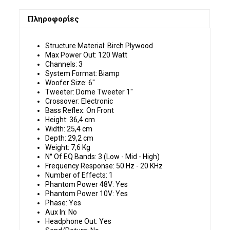
Πληροφορίες
Structure Material: Birch Plywood
Max Power Out: 120 Watt
Channels: 3
System Format: Biamp
Woofer Size: 6"
Tweeter: Dome Tweeter 1"
Crossover: Electronic
Bass Reflex: On Front
Height: 36,4 cm
Width: 25,4 cm
Depth: 29,2 cm
Weight: 7,6 Kg
N° Of EQ Bands: 3 (Low - Mid - High)
Frequency Response: 50 Hz - 20 KHz
Number of Effects: 1
Phantom Power 48V: Yes
Phantom Power 10V: Yes
Phase: Yes
Aux In: No
Headphone Out: Yes