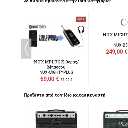
28 ακόμα προϊόντα στην ίδια κατηγορία:
-6,00 €
 MKII
NUX MPLUG Κιθαρας/
NUX MIGHT
Μπασσου
MK2
NUX-MIGHTYPLUG
NUX-B5
69,00 €
249,00 
75,00 €
Προϊόντα από τον ίδιο κατασκευαστή