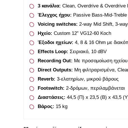
3 κανάλια:
Clean, Overdrive & Overdrive B
Έλεγχος ήχου:
Passive Bass-Mid-Treble 
Voicing switches:
2-way Mid Shift, 3-way
Ηχείο:
Custom 12” VG12-60 Koch
Έξοδοι ηχείων:
4, 8 & 16 Ohm με διακόπτ
Effects Loop:
Σειριακό, 10 dBV
Recording Out:
Με προσομοίωση ηχείου 
Direct Outputs:
Μη φιλτραρισμένα, Clea
Reverb:
3-ελατηρίων, μικρού βάρους
Footswitch:
2-δρόμων, περιλαμβάνεται
Διαστάσεις:
44,5 (Π) x 23,5 (Β) x 43,5 (
Βάρος:
15 kg