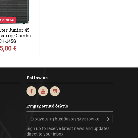
ΑΜΈΝΕΤΑΙ
iter Junior 45
ισχυτής Combo
τρικής...
CH-J45G
5,00 €
Follow us
Ενημερωτικό δελτίο
Sign up to receive latest news and updates
direct to your inbox