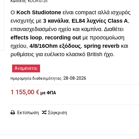
Κωδικός:
KOCH-ST20
Ο
Koch Studiotone
είναι compact αλλά ισχυρός
ενισχυτής με
3 κανάλια
,
EL84 λυχνίες Class A
,
επανασχεδιασμένο ηχείο και καμπίνα. Διαθέτει
effects loop
,
recording out
με προσομοίωση
ηχείου,
4/8/16
Ohm
εξόδους
,
spring reverb
και
ρυθμίσεις για ευέλικτο κλασικό British ήχο.
Αναμένεται
28-08-2026
Ημερομηνία διαθεσιμότητας:
1 155,00 €
με ΦΠΑ
Εκτύπωση
Σύγκριση