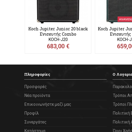
ΑΝΑΜΈΝΕ
Koch Jupiter Junior 20 black
Koch Jupiter Ju
Ενισχυτής Combo
Ενισχυτής
Ηλεκτρικής...
Ηλεκτρικ
KOCH-J20
KOCH-J
683,00 €
659,0
Πληροφορίες
Ο Λογαρι
Προσφορές
Παρακολο
Νέα προϊόντα
Τρόποι Α
Επικοινωνήστε μαζί μας
Τρόποι Π
Προφίλ
Πολιτική
Συνεργάτες
Πολιτική
Κατάστημα
Όροι Χρή