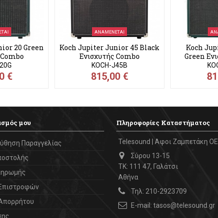
ΤΑΙ
ΑΝΑΜΈΝΕΤΑΙ
ΑΝ
nior 20 Green
Koch Jupiter Junior 45 Black
Koch Jup
 Combo
Ενισχυτής Combo
Green Εν
ής...
Ηλεκτρικής...
Ηλεκ
20G
KOCH-J45B
KO
0 €
815,00 €
81
ασμός μου
Πληροφορίες Καταστήματος
Telesound | Αφοι Ζαμπετάκη ΟΕ
ύθηση Παραγγελίας
Σύρου 13-15
ποστολής
ΤΚ: 111 47, Γαλάτσι
ληρωμής
Αθήνα
 Επιστροφών
Τηλ:
210-2923709
 Απορρήτου
E-mail:
tasos@telesound.gr
σης