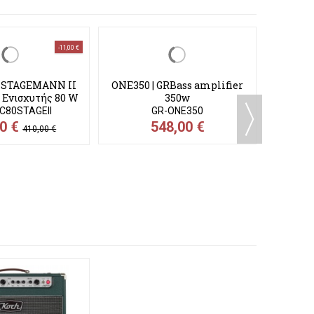
-11,00 €
ONE800
 STAGEMANN II
ONE350 | GRBass amplifier
 Ενισχυτής 80 W
350w
C80STAGEII
GR-ONE350
00 €
548,00 €
410,00 €