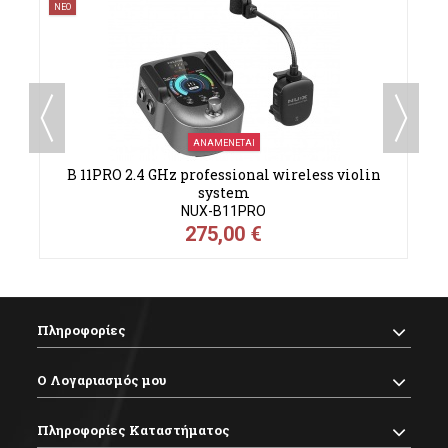
ΝΕΟ
ΝΕ
ΑΝΑΜΈΝΕΤΑΙ
B 11PRO 2.4 GHz professional wireless violin
C
system
NUX-B11PRO
275,00 €
Πληροφορίες
Ο Λογαριασμός μου
Πληροφορίες Καταστήματος