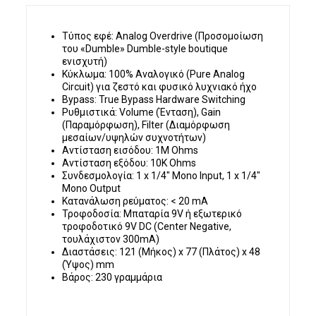
Τύπος εφέ:
Analog Overdrive (Προσομοίωση
του «Dumble» Dumble-style boutique
ενισχυτή)
Κύκλωμα:
100% Αναλογικό (Pure Analog
Circuit) για ζεστό και φυσικό λυχνιακό ήχο
Bypass:
True Bypass Hardware Switching
Ρυθμιστικά:
Volume (Ένταση), Gain
(Παραμόρφωση), Filter (Διαμόρφωση
μεσαίων/υψηλών συχνοτήτων)
Αντίσταση εισόδου:
1M Ohms
Αντίσταση εξόδου:
10K Ohms
Συνδεσμολογία:
1 x 1/4" Mono Input, 1 x 1/4"
Mono Output
Κατανάλωση ρεύματος:
< 20 mA
Τροφοδοσία:
Μπαταρία 9V ή εξωτερικό
τροφοδοτικό 9V DC (Center Negative,
τουλάχιστον 300mA)
Διαστάσεις:
121 (Μήκος) x 77 (Πλάτος) x 48
(Ύψος) mm
Βάρος:
230 γραμμάρια