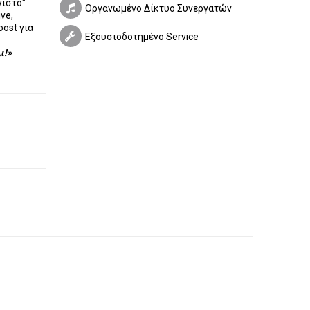
νιστό"
Οργανωμένο Δίκτυο Συνεργατών
ve,
oost
για
Εξουσιοδοτημένο Service
ι!»