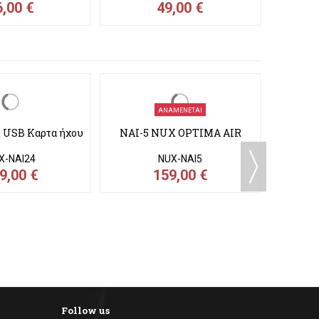
6,00 €
49,00 €
ΑΝΑΜΈΝΕΤΑΙ
 USB Καρτα ήχου
NAI-5 NUX OPTIMA AIR
B 10 v
X-NAI24
NUX-NAI5
9,00 €
159,00 €
Follow us