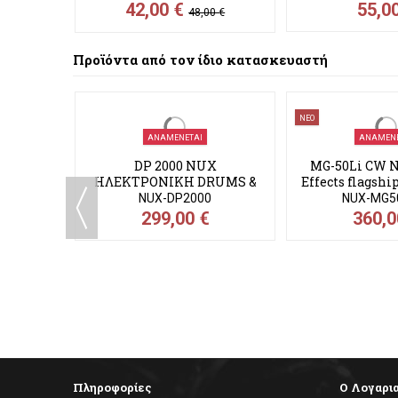
42,00 €
55,0
48,00 €
Προϊόντα από τον ίδιο κατασκευαστή
ΝΕΟ
ΑΝΑΜΈΝΕΤΑΙ
ΑΝΑΜΈΝΕ
ΤΡΟΝΙΚΗ
DP 2000 NUX
MG-50Li CW N
eads
ΗΛΕΚΤΡΟΝΙΚΗ DRUMS &
Effects flagshi
pads Κρουστών
modele
NUX-DP2000
NUX-MG5
299,00 €
360,0
Πληροφορίες
Ο Λογαρι