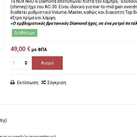
Το
NUX NRO-6 Diamond
αποτυπώνει πιστά τον λαμπρό, "κουδου
(chimey) ήχο του AC-30. Είναι ιδανικό για low-to-mid gain overdri
διαθέτει ρυθμιστικά Volume, Master, καθώς και διακόπτη
Top B
έξτρα πρίμα και λάμψη.
«Ο εμβληματικός βρετανικός Diamond ήχος, σε ένα ρετρό πετάλ
Διαθέσιμο
49,00 €
με ΦΠΑ
Αγορά
Εκτύπωση
Σύγκριση
try)