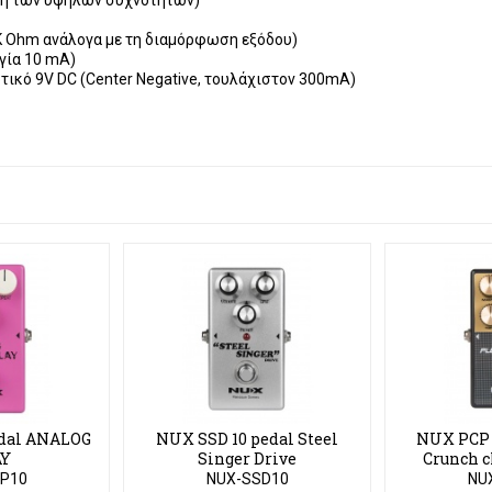
υση των υψηλών συχνοτήτων)
K Ohm ανάλογα με τη διαμόρφωση εξόδου)
γία 10 mA)
ικό 9V DC (Center Negative, τουλάχιστον 300mA)
dal ANALOG
NUX SSD 10 pedal Steel
NUX PCP 1
AY
Singer Drive
Crunch c
ove
P10
NUX-SSD10
NU