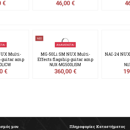
0 €
46,00 €
4
ΝΕΟ
ΤΑΙ
ΑΝΑΜΈΝΕΤΑΙ
UX Multi-
MG-50Li SM NUX Multi-
NAI-24 NUX
p guitar amp
Effects flagship guitar amp
r...
modeler...
0LICW
NUX-MG500LISM
NU
0 €
360,00 €
19
ασμός μου
Πληροφορίες Καταστήματος