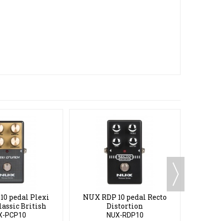
NUX N
0 pedal Plexi
NUX RDP 10 pedal Recto
lassic British
Distortion
rdrive...
X-PCP10
NUX-RDP10