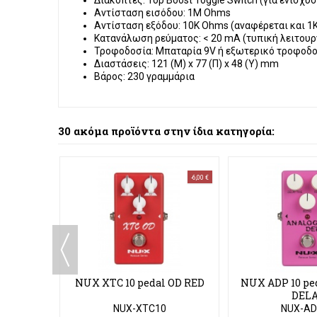
Διακόπτες:
Top Boost Toggle Switch (για ενίσχ
Αντίσταση εισόδου:
1M Ohms
Αντίσταση εξόδου:
10K Ohms (αναφέρεται και 1
Κατανάλωση ρεύματος:
< 20 mA (τυπική λειτουρ
Τροφοδοσία:
Μπαταρία 9V ή εξωτερικό τροφοδοτ
Διαστάσεις:
121 (Μ) x 77 (Π) x 48 (Υ) mm
Βάρος:
230 γραμμάρια
30 ακόμα προϊόντα στην ίδια κατηγορία:
-6,00 €
F TONE
NUX XTC 10 pedal OD RED
NUX ADP 10 pe
IVE
DEL
NUX-XTC10
NUX-AD