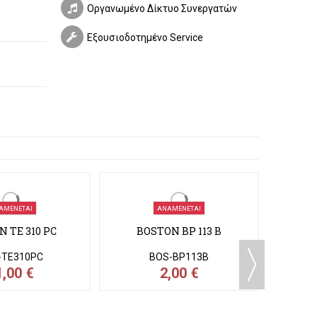
Οργανωμένο Δίκτυο Συνεργατών
Εξουσιοδοτημένο Service
ΑΜΈΝΕΤΑΙ
ΑΝΑΜΈΝΕΤΑΙ
 TE 310 PC
BOSTON BP 113 B
BO
-TE310PC
BOS-BP113B
1,00 €
2,00 €