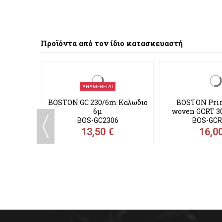
R
BOS-ST313WCO
BOS-ST
13,50 €
13,0
Προϊόντα από τον ίδιο κατασκευαστή
ΑΝΑΜΈΝΕΤΑΙ
BOSTON GC 230/6m Καλωδιο
BOSTON Prim
6μ
woven GCRT 3
3,00
BOS-GC2306
BOS-GC
13,50 €
16,0
 20E
E