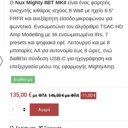
Ο
Nux Mighty 8BT MKII
είναι ένας φορητός
ενισχυτής κιθάρας ισχύος 8 Watt με ηχείο 6.5"
FRFR και ανεξάρτητη είσοδο μικροφώνου για
φωνητικά. Ενσωματώνει τον αλγόριθμο TSAC-HD
Amp Modelling με 36 ενσωματωμένα IRs, 7
presets και ψηφιακά εφέ. Λειτουργεί και με 8
μπαταρίες ΑΑ για αυτονομία έως 8 ώρες, ενώ
διαθέτει σύνδεση USB-C για ηχογράφηση και
επεξεργασία μέσω της εφαρμογής MightyAmp.
Διαθέσιμο
135,00 €
με ΦΠΑ
146,00 €
με ΦΠΑ
-11,00 €
Αγορά