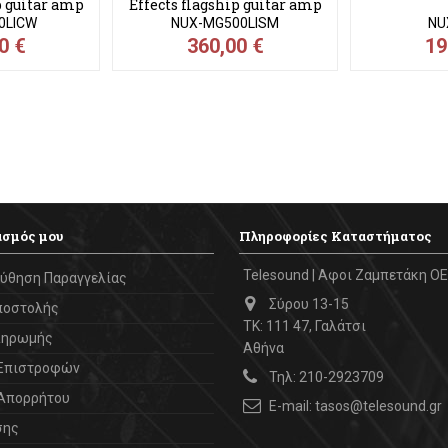
ΤΑΙ
ΑΝΑΜΈΝΕΤΑΙ
UX Multi-
MG-50Li SM NUX Multi-
NAI-24 NUX
p guitar amp
Effects flagship guitar amp
r...
modeler...
0LICW
NUX-MG500LISM
NU
0 €
360,00 €
19
ασμός μου
Πληροφορίες Καταστήματος
Telesound | Αφοι Ζαμπετάκη ΟΕ
ύθηση Παραγγελίας
Σύρου 13-15
ποστολής
ΤΚ: 111 47, Γαλάτσι
ληρωμής
Αθήνα
 Επιστροφών
Τηλ:
210-2923709
 Απορρήτου
E-mail:
tasos@telesound.gr
σης