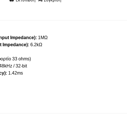
Εκτύπωση
Σύγκριση
nput Impedance):
1MΩ
t Impedance):
6.2kΩ
ρτίο 33 ohms)
48kHz / 32-bit
y):
1.42ms