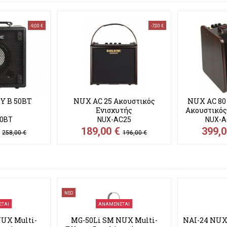
-9,00 €
-7,00 €
Y B 50BT
NUX AC 25 Ακουστικός
NUX AC 80
Ενισχυτής
Ακουστικός
0BT
NUX-AC25
NUX-A
€
189,00 €
399,
258,00 €
196,00 €
ΝΕΟ