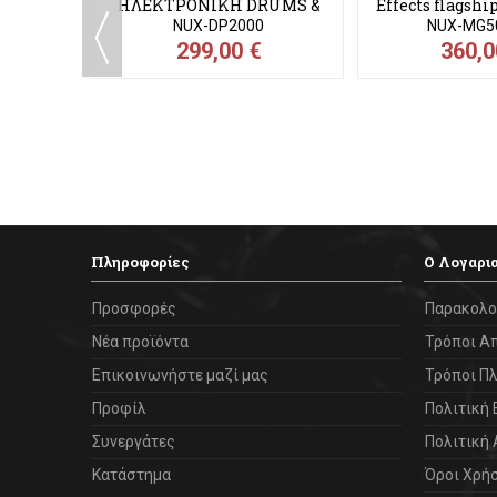
ΑΝΑΜΈΝΕΤΑΙ
ΑΝΑΜΈΝΕ
ΤΡΟΝΙΚΗ
DP 2000 NUX
MG-50Li CW N
eads
ΗΛΕΚΤΡΟΝΙΚΗ DRUMS &
Effects flagshi
pads Κρουστών
modele
NUX-DP2000
NUX-MG5
299,00 €
360,0
Πληροφορίες
Ο Λογαρι
Προσφορές
Παρακολο
Νέα προϊόντα
Τρόποι Α
Επικοινωνήστε μαζί μας
Τρόποι Π
Προφίλ
Πολιτική
Συνεργάτες
Πολιτική
Κατάστημα
Όροι Χρή