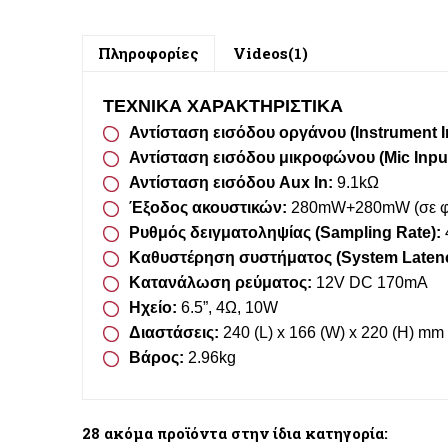
Πληροφορίες
Videos(1)
ΤΕΧΝΙΚΑ ΧΑΡΑΚΤΗΡΙΣΤΙΚΑ
Αντίσταση εισόδου οργάνου (Instrument I
Αντίσταση εισόδου μικροφώνου (Mic Inpu
Αντίσταση εισόδου Aux In:
9.1kΩ
Έξοδος ακουστικών:
280mW+280mW (σε φο
Ρυθμός δειγματοληψίας (Sampling Rate):
Καθυστέρηση συστήματος (System Latenc
Κατανάλωση ρεύματος:
12V DC 170mA
Ηχείο:
6.5”, 4Ω, 10W
Διαστάσεις:
240 (L) x 166 (W) x 220 (H) mm
Βάρος:
2.96kg
28 ακόμα προϊόντα στην ίδια κατηγορία: