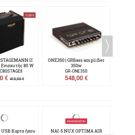
-11,00 €
ONE800
 STAGEMANN II
ONE350 | GRBass amplifier
 Ενισχυτής 80 W
350w
C80STAGEII
GR-ONE350
00 €
548,00 €
410,00 €