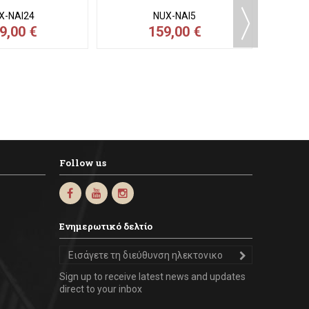
ΑΝΑΜΈΝΕΤΑΙ
 USB Καρτα ήχου
NAI-5 NUX OPTIMA AIR
B 10 v
X-NAI24
NUX-NAI5
9,00 €
159,00 €
Follow us
Ενημερωτικό δελτίο
Sign up to receive latest news and updates
direct to your inbox