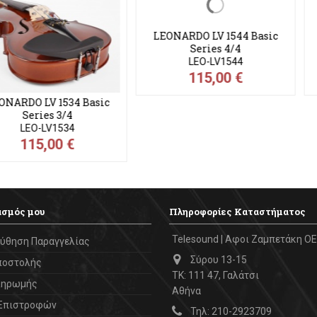
ΑΝΑΜΈΝΕΤΑΙ
ΑΝ
1544 Basic
LEONARDO LV 1644 Basic
LEONARDO 
 4/4
Series 4/4
Se
1544
LEO-LV1644
LEO
0 €
175,00 €
218,
ασμός μου
Πληροφορίες Καταστήματος
Telesound | Αφοι Ζαμπετάκη ΟΕ
ύθηση Παραγγελίας
Σύρου 13-15
ποστολής
ΤΚ: 111 47, Γαλάτσι
ληρωμής
Αθήνα
 Επιστροφών
Τηλ:
210-2923709