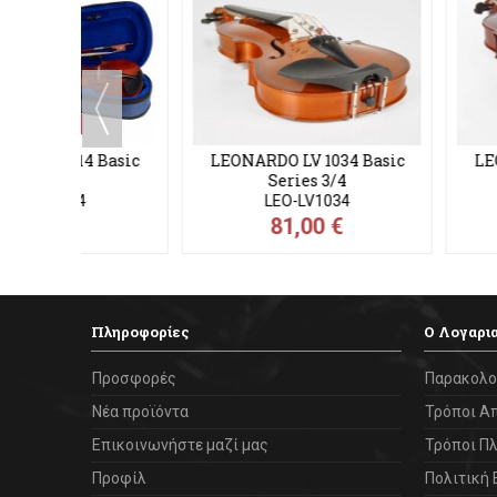
LEONARDO LV 
Series
LEO-LV
115,0
 Basic
LEONARDO LV 1534 Basic
Series 3/4
LEO-LV1534
115,00 €
Πληροφορίες
Ο Λογαρι
Προσφορές
Παρακολο
Νέα προϊόντα
Τρόποι Α
Επικοινωνήστε μαζί μας
Τρόποι Π
Προφίλ
Πολιτική