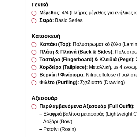
Γενικά
Μέγεθος:
4/4 (Πλήρες μέγεθος για ενήλικες 
Σειρά:
Basic Series
Κατασκευή
Καπάκι (Top):
Πολυστρωματικό ξύλο (Lamina
Πλάτη & Πλαϊνά (Back & Sides):
Πολυστρωμ
Ταστιέρα (Fingerboard) & Κλειδιά (Pegs):
Χορδιέρα (Tailpiece):
Μεταλλική, με 4 ενσωμ
Βερνίκι / Φινίρισμα:
Nitrocellulose (Γυαλιστ
Φιλέτο (Purfling):
Σχεδιαστό (Drawing)
Αξεσουάρ
Περιλαμβανόμενα Αξεσουάρ (Full Outfit):
– Ελαφριά βαλίτσα μεταφοράς (Lightweight C
– Δοξάρι (Bow)
– Ρετσίνι (Rosin)