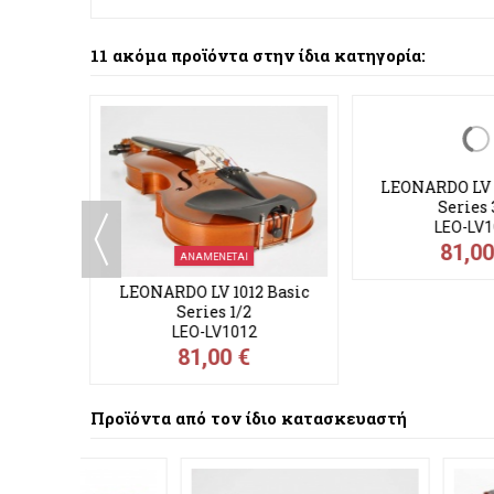
11 ακόμα προϊόντα στην ίδια κατηγορία:
ΑΝΑΜΈΝΕ
LEONARDO LV 2
Series
LEO-LV
280,00 
 Basic
LEONARDO LV 1034 Basic
Series 3/4
LEO-LV1034
81,00 €
Προϊόντα από τον ίδιο κατασκευαστή