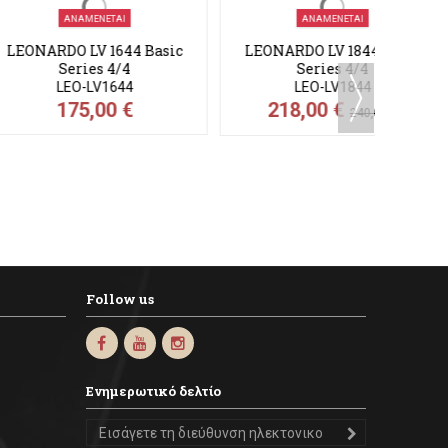
ΑΜΈΝΕΤΑΙ
ΑΝΑΜΈΝΕΤΑΙ
LV 1844 Basic
LEONARDO LV 2044 Student
ries 4/4
Series 4/4
-LV1844
LEO-LV2044
00 €
280,00 €
240,00 €
299,00 €
LEONA
Follow us
Ενημερωτικό δελτίο