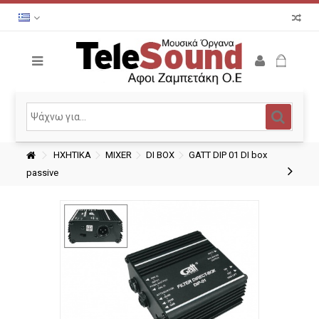
ΗΧΗΤΙΚΑ
MIXER
DI BOX
GATT DIP 01 DI box
passive