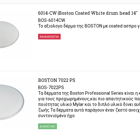
6014-CW |Boston Coated White drum head 14"
BOS-6014CW
Το αξιολογο δέρμα της BOSTON με coated ασπρο 
ΑΝΑΜΈΝΕΤΑΙ
BOSTON 7022 PS
BOS-7022PS
Τα δέρματα της Boston Professional Series είναι η
για τους προχωρημένους,και πιο απαιτητικούς πα
ποιότητας υλικό Mylar και το διπλό υλικό δίνει α
ζωής.Τα δέρματα αυτά παράγουν έναν ζεστό ανοιχ
συντονισμένο ήχο.
ΔΙΑΘΈΣΙΜΟ