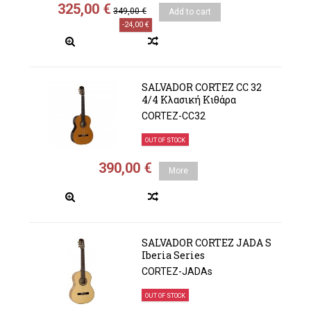
325,00 €
349,00 €
Add to cart
-24,00 €
SALVADOR CORTEZ CC 32
4/4 Κλασική Κιθάρα
CORTEZ-CC32
OUT OF STOCK
390,00 €
More
SALVADOR CORTEZ JADA S
Iberia Series
CORTEZ-JADAs
OUT OF STOCK