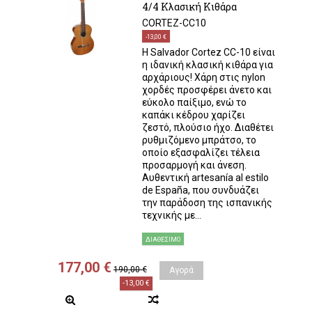
4/4 Κλασική Κιθάρα
CORTEZ-CC10
-13,00 €
Η Salvador Cortez CC-10 είναι
η ιδανική κλασική κιθάρα για
αρχάριους! Χάρη στις nylon
χορδές προσφέρει άνετο και
εύκολο παίξιμο, ενώ το
καπάκι κέδρου χαρίζει
ζεστό, πλούσιο ήχο. Διαθέτει
ρυθμιζόμενο μπράτσο, το
οποίο εξασφαλίζει τέλεια
προσαρμογή και άνεση.
Αυθεντική artesanía al estilo
de España, που συνδυάζει
την παράδοση της ισπανικής
τεχνικής με...
ΔΙΑΘΈΣΙΜΟ
177,00 €
190,00 €
Αγορά
-13,00 €