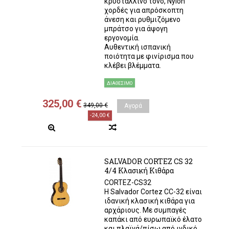
κρυστάλλινο τόνο, Nylon
χορδές για απρόσκοπτη
άνεση και ρυθμιζόμενο
μπράτσο για άψογη
εργονομία.
Αυθεντική ισπανική
ποιότητα με φινίρισμα που
κλέβει βλέμματα.
ΔΙΑΘΈΣΙΜΟ
325,00 €
349,00 €
Αγορά
-24,00 €
SALVADOR CORTEZ CS 32
4/4 Κλασική Κιθάρα
CORTEZ-CS32
Η Salvador Cortez CC-32 είναι
ιδανική κλασική κιθάρα για
αρχάριους. Με συμπαγές
καπάκι από ευρωπαϊκό έλατο
και πλαϊνά/πίσω από ινδικό