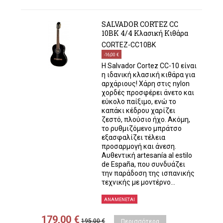
SALVADOR CORTEZ CC
10BK 4/4 Κλασική Κιθάρα
CORTEZ-CC10BK
-16,00 €
Η Salvador Cortez CC-10 είναι
η ιδανική κλασική κιθάρα για
αρχάριους! Χάρη στις nylon
χορδές προσφέρει άνετο και
εύκολο παίξιμο, ενώ το
καπάκι κέδρου χαρίζει
ζεστό, πλούσιο ήχο. Ακόμη,
το ρυθμιζόμενο μπράτσο
εξασφαλίζει τέλεια
προσαρμογή και άνεση.
Αυθεντική artesanía al estilo
de España, που συνδυάζει
την παράδοση της ισπανικής
τεχνικής με μοντέρνο...
ΑΝΑΜΈΝΕΤΑΙ
179,00 €
195,00 €
Περισσότερα