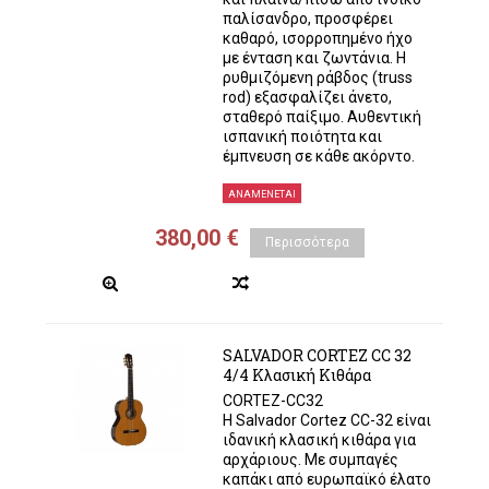
παλίσανδρο, προσφέρει
καθαρό, ισορροπημένο ήχο
με ένταση και ζωντάνια. Η
ρυθμιζόμενη ράβδος (truss
rod) εξασφαλίζει άνετο,
σταθερό παίξιμο. Αυθεντική
ισπανική ποιότητα και
έμπνευση σε κάθε ακόρντο.
ΑΝΑΜΈΝΕΤΑΙ
380,00 €
Περισσότερα
SALVADOR CORTEZ CC 32
4/4 Κλασική Κιθάρα
CORTEZ-CC32
Η Salvador Cortez CC-32 είναι
ιδανική κλασική κιθάρα για
αρχάριους. Με συμπαγές
καπάκι από ευρωπαϊκό έλατο