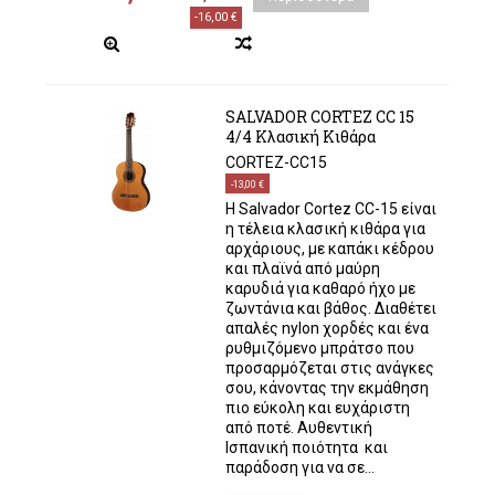
-16,00 €
SALVADOR CORTEZ CC 15
4/4 Κλασική Κιθάρα
CORTEZ-CC15
-13,00 €
Η Salvador Cortez CC-15 είναι
η τέλεια κλασική κιθάρα για
αρχάριους, με καπάκι κέδρου
και πλαϊνά από μαύρη
καρυδιά για καθαρό ήχο με
ζωντάνια και βάθος. Διαθέτει
απαλές nylon χορδές και ένα
ρυθμιζόμενο μπράτσο που
προσαρμόζεται στις ανάγκες
σου, κάνοντας την εκμάθηση
πιο εύκολη και ευχάριστη
από ποτέ. Αυθεντική
Ισπανική ποιότητα και
παράδοση για να σε...