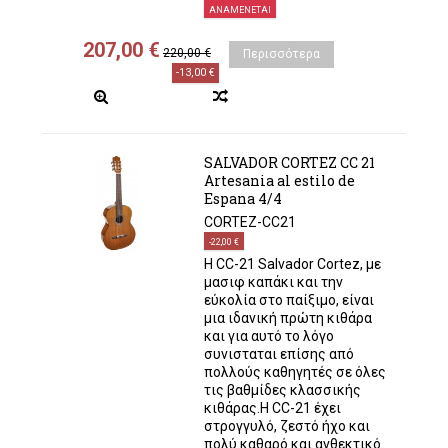
ΑΝΑΜΈΝΕΤΑΙ
207,00 €
220,00 €
Περισσότερα
-13,00 €
SALVADOR CORTEZ CC 21
Artesania al estilo de
Espana 4/4
CORTEZ-CC21
-22,00 €
H CC-21 Salvador Cortez, με
μασιφ καπάκι και την
εύκολία στο παίξιμο, είναι
μια ιδανική πρώτη κιθάρα
και για αυτό το λόγο
συνισταται επίσης από
πολλούς καθηγητές σε όλες
τις βαθμίδες κλασσικής
κιθάρας.Η CC-21 έχει
στρογγυλό, ζεστό ήχο και
πολύ καθαρό και ανθεκτικό