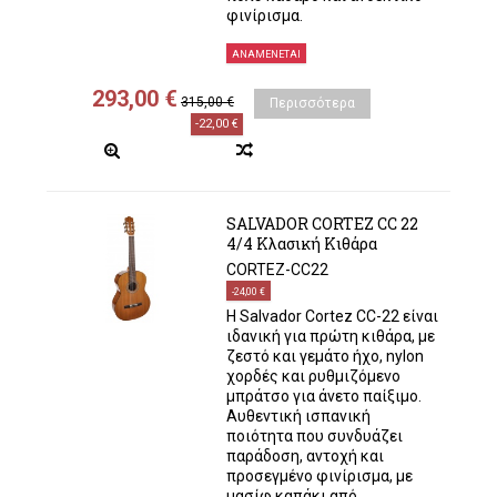
φινίρισμα.
ΑΝΑΜΈΝΕΤΑΙ
293,00 €
315,00 €
Περισσότερα
-22,00 €
SALVADOR CORTEZ CC 22
4/4 Κλασική Κιθάρα
CORTEZ-CC22
-24,00 €
Η Salvador Cortez CC-22 είναι
ιδανική για πρώτη κιθάρα, με
ζεστό και γεμάτο ήχο, nylon
χορδές και ρυθμιζόμενο
μπράτσο για άνετο παίξιμο.
Αυθεντική ισπανική
ποιότητα που συνδυάζει
παράδοση, αντοχή και
προσεγμένο φινίρισμα, με
μασίφ καπάκι από