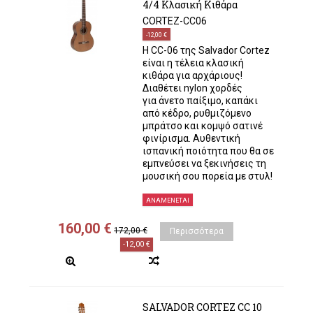
4/4 Κλασική Κιθάρα
CORTEZ-CC06
-12,00 €
Η CC-06 της Salvador Cortez
είναι η τέλεια κλασική
κιθάρα για αρχάριους!
Διαθέτει nylon χορδές
για άνετο παίξιμο, καπάκι
από κέδρο, ρυθμιζόμενο
μπράτσο και κομψό σατινέ
φινίρισμα. Αυθεντική
ισπανική ποιότητα που θα σε
εμπνεύσει να ξεκινήσεις τη
μουσική σου πορεία με στυλ!
ΑΝΑΜΈΝΕΤΑΙ
160,00 €
172,00 €
Περισσότερα
-12,00 €
SALVADOR CORTEZ CC 10