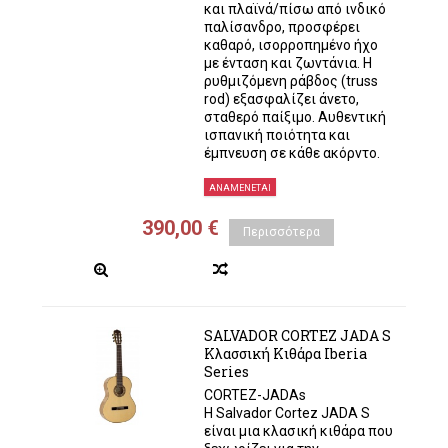
και πλαϊνά/πίσω από ινδικό
παλίσανδρο, προσφέρει
καθαρό, ισορροπημένο ήχο
με ένταση και ζωντάνια. Η
ρυθμιζόμενη ράβδος (truss
rod) εξασφαλίζει άνετο,
σταθερό παίξιμο. Αυθεντική
ισπανική ποιότητα και
έμπνευση σε κάθε ακόρντο.
ΑΝΑΜΈΝΕΤΑΙ
390,00 €
Περισσότερα
SALVADOR CORTEZ JADA S
Κλασσική Κιθάρα Iberia
Series
CORTEZ-JADAs
Η Salvador Cortez JADA S
είναι μια κλασική κιθάρα που